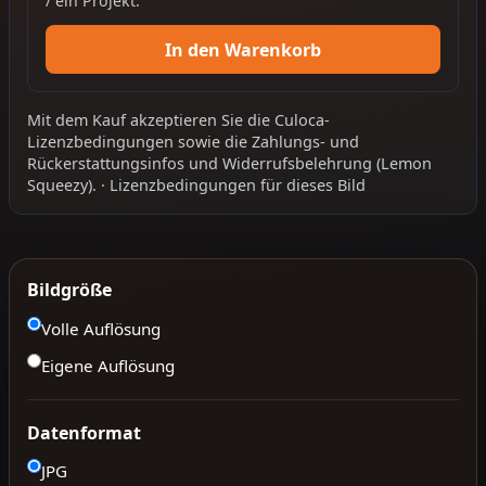
/ ein Projekt.
In den Warenkorb
Mit dem Kauf akzeptieren Sie die
Culoca-
Lizenzbedingungen
sowie die
Zahlungs- und
Rückerstattungsinfos
und
Widerrufsbelehrung
(Lemon
Squeezy).
·
Lizenzbedingungen für dieses Bild
Bildgröße
Volle Auflösung
Eigene Auflösung
Datenformat
JPG