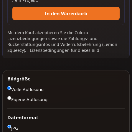
/ ein Projekt.
In den Warenkorb
Mit dem Kauf akzeptieren Sie die
Culoca-
Lizenzbedingungen
sowie die
Zahlungs- und
Rückerstattungsinfos
und
Widerrufsbelehrung
(Lemon
Squeezy).
·
Lizenzbedingungen für dieses Bild
Bildgröße
Volle Auflösung
Eigene Auflösung
Datenformat
JPG