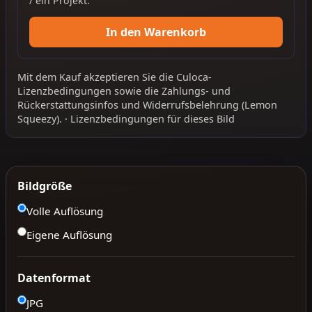
/ ein Projekt.
In den Warenkorb
Mit dem Kauf akzeptieren Sie die
Culoca-
Lizenzbedingungen
sowie die
Zahlungs- und
Rückerstattungsinfos
und
Widerrufsbelehrung
(Lemon
Squeezy).
·
Lizenzbedingungen für dieses Bild
Bildgröße
Volle Auflösung
Eigene Auflösung
Datenformat
JPG