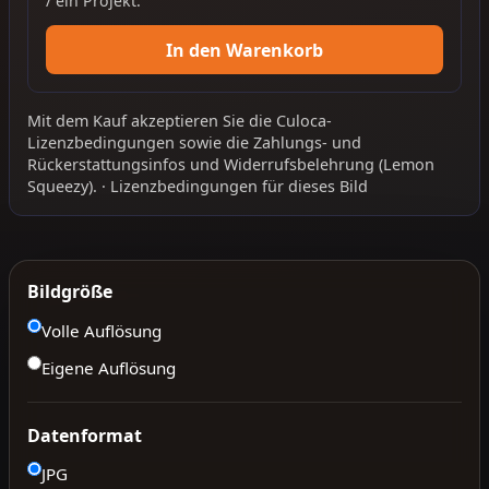
/ ein Projekt.
In den Warenkorb
Mit dem Kauf akzeptieren Sie die
Culoca-
Lizenzbedingungen
sowie die
Zahlungs- und
Rückerstattungsinfos
und
Widerrufsbelehrung
(Lemon
Squeezy).
·
Lizenzbedingungen für dieses Bild
Bildgröße
Volle Auflösung
Eigene Auflösung
Datenformat
JPG