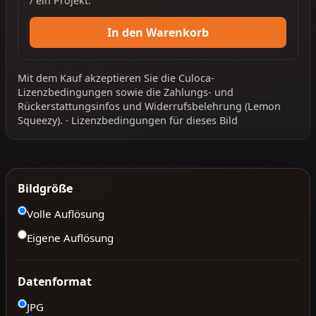
/ ein Projekt.
In den Warenkorb
Mit dem Kauf akzeptieren Sie die
Culoca-
Lizenzbedingungen
sowie die
Zahlungs- und
Rückerstattungsinfos
und
Widerrufsbelehrung
(Lemon
Squeezy).
·
Lizenzbedingungen für dieses Bild
Bildgröße
Volle Auflösung
Eigene Auflösung
Datenformat
JPG