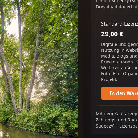
Lemon Squeezy (Mer
Download dauerhaft
Standard-Lizen
29,00 €
Digitale und ged
Nutzung in Websit
Media, Blogs und
Präsentationen. 
Weiterveräußerun
Foto. Eine Organi
Projekt.
In den War
Mit dem Kauf akzept
Zahlungs- und Rück
Squeezy).
·
Lizenzbe