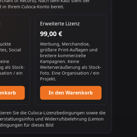
chant of Record). Nach dem Kauf steht der
 in Ihrem Culoca-Konto bereit.
z
Erweiterte Lizenz
99,00 €
ruckte
Werbung, Merchandise,
es, Social
größere Print-Auflagen und
breitere kommerzielle
Keine
Kampagnen. Keine
g als Stock-
Weiterveräußerung als Stock-
sation / ein
Foto. Eine Organisation / ein
Projekt.
enkorb
In den Warenkorb
ieren Sie die
Culoca-Lizenzbedingungen
sowie die
erstattungsinfos
und
Widerrufsbelehrung
(Lemon
dingungen für dieses Bild