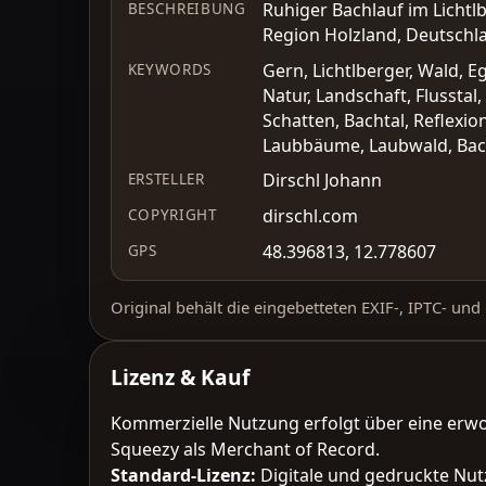
Ruhiger Bachlauf im Lichtl
BESCHREIBUNG
Region Holzland, Deutschl
Gern, Lichtlberger, Wald, 
KEYWORDS
Natur, Landschaft, Flusstal,
Schatten, Bachtal, Reflexio
Laubbäume, Laubwald, Bachu
Dirschl Johann
ERSTELLER
dirschl.com
COPYRIGHT
48.396813, 12.778607
GPS
Original behält die eingebetteten EXIF-, IPTC- un
Lizenz & Kauf
Kommerzielle Nutzung erfolgt über eine erw
Squeezy als Merchant of Record.
Standard-Lizenz
:
Digitale und gedruckte Nut