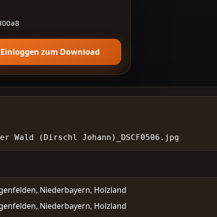
800a8
Einloggen zum Download
er Wald (Dirschl Johann)_DSCF0506.jpg
genfelden, Niederbayern, Holzland
genfelden, Niederbayern, Holzland