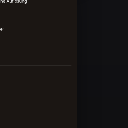
ene Auflösung
bP