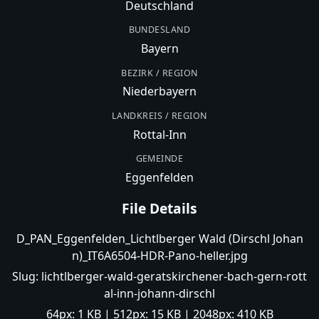
Deutschland
BUNDESLAND
Bayern
BEZIRK / REGION
Niederbayern
LANDKREIS / REGION
Rottal-Inn
GEMEINDE
Eggenfelden
File Details
D_PAN_Eggenfelden_Lichtlberger Wald (Dirschl Johan
n)_IT6A6504-HDR-Pano-heller.jpg
Slug:
lichtlberger-wald-geratskirchener-bach-gern-rott
al-inn-johann-dirschl
64px:
1 KB
| 512px:
15 KB
| 2048px:
410 KB