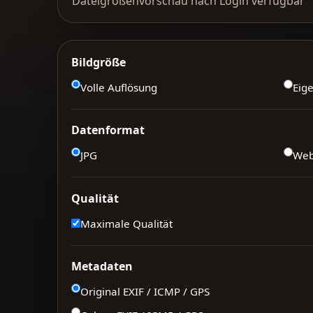
Dateigrößenvorschau nach Login verfügbar
Bildgröße
Volle Auflösung
Eig
Datenformat
JPG
We
Qualität
Maximale Qualität
Metadaten
Original EXIF / ICMP / GPS