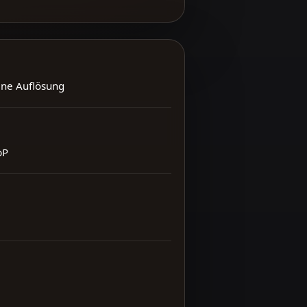
ene Auflösung
bP