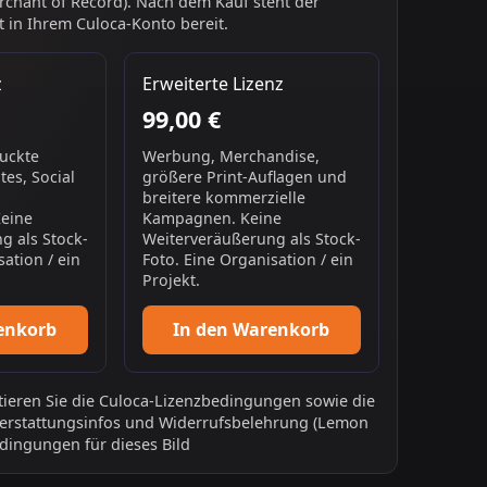
chant of Record). Nach dem Kauf steht der
 in Ihrem Culoca-Konto bereit.
z
Erweiterte Lizenz
99,00 €
ruckte
Werbung, Merchandise,
es, Social
größere Print-Auflagen und
breitere kommerzielle
Keine
Kampagnen. Keine
g als Stock-
Weiterveräußerung als Stock-
sation / ein
Foto. Eine Organisation / ein
Projekt.
enkorb
In den Warenkorb
ieren Sie die
Culoca-Lizenzbedingungen
sowie die
erstattungsinfos
und
Widerrufsbelehrung
(Lemon
dingungen für dieses Bild