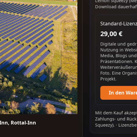
Lemon Squeezy (Mer
Download dauerhaft
Standard-Lizen
29,00 €
Digitale und ged
Nutzung in Websit
Media, Blogs und
Präsentationen. 
Weiterveräußerun
Foto. Eine Organi
Projekt.
In den War
Mit dem Kauf akzept
Zahlungs- und Rück
Inn, Rottal-Inn
Squeezy).
·
Lizenzbe