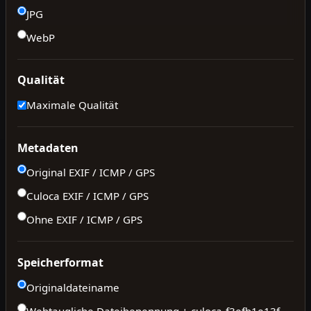
JPG
WebP
Qualität
Maximale Qualität
Metadaten
Original EXIF / ICMP / GPS
Culoca EXIF / ICMP / GPS
Ohne EXIF / ICMP / GPS
Speicherformat
Originaldateiname
Webtaugliche Dateibenennung + culoca-
f3efb1e13f