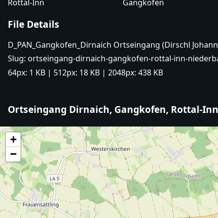
Rottal-Inn
Gangkofen
File Details
D_PAN_Gangkofen_Dirnaich Ortseingang (Dirschl Johann)
Slug:
ortseingang-dirnaich-gangkofen-rottal-inn-niederb
64px:
1 KB
| 512px:
18 KB
| 2048px:
438 KB
Ortseingang Dirnaich, Gangkofen, Rottal-In
+
−