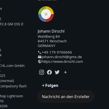
x
2
F2.8 GM OSS II
Johann Dirschl
Waldberg 84
84571 Reischach
GERMANY
5
+49 179 9766666
4
johann.dirschl@gmx.de
l
https://www.dirschl.com
SCHL.com GmbH.
.
2025
 (normal)
Folgen
, compulsory flash
hop Lightroom
Nachricht an den Ersteller
sh)
0200