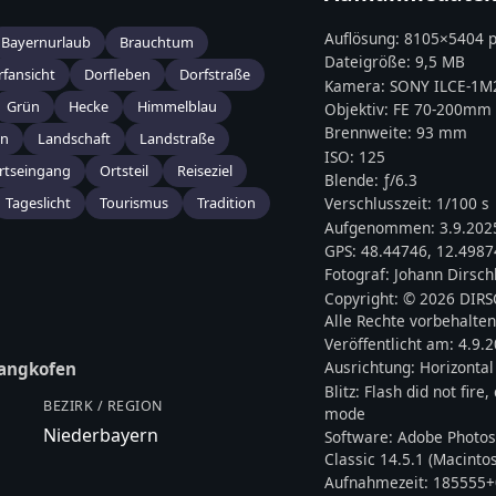
Auflösung:
8105
×
5404
p
Bayernurlaub
Brauchtum
Dateigröße:
9,5 MB
fansicht
Dorfleben
Dorfstraße
Kamera:
SONY
ILCE-1M
Grün
Hecke
Himmelblau
Objektiv:
FE 70-200mm 
Brennweite:
93
mm
en
Landschaft
Landstraße
ISO:
125
rtseingang
Ortsteil
Reiseziel
Blende: ƒ/
6.3
Tageslicht
Tourismus
Tradition
Verschlusszeit:
1/100 s
Aufgenommen:
3.9.202
GPS:
48.44746
,
12.4987
Fotograf:
Johann Dirsch
Copyright:
© 2026 DIR
Alle Rechte vorbehalten
Veröffentlicht am:
4.9.
Ausrichtung:
Horizontal
angkofen
Blitz:
Flash did not fire
BEZIRK / REGION
mode
Niederbayern
Software:
Adobe Photos
Classic 14.5.1 (Macinto
Aufnahmezeit:
185555+