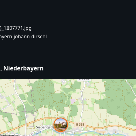
_1II07771.jpg
ayern-johann-dirschl
n, Niederbayern