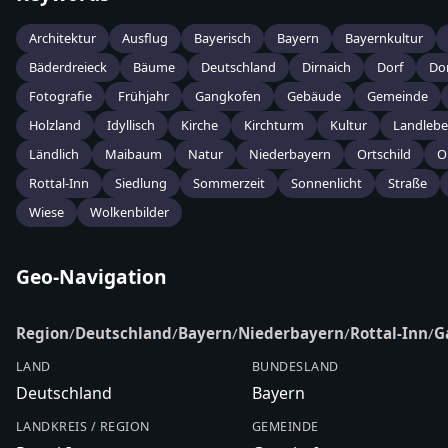
Architektur
Ausflug
Bayerisch
Bayern
Bayernkultur
Bäderdreieck
Bäume
Deutschland
Dirnaich
Dorf
Dor
Fotografie
Frühjahr
Gangkofen
Gebäude
Gemeinde
Holzland
Idyllisch
Kirche
Kirchturm
Kultur
Landleb
Ländlich
Maibaum
Natur
Niederbayern
Ortschild
O
Rottal-Inn
Siedlung
Sommerzeit
Sonnenlicht
Straße
Wiese
Wolkenbilder
Geo-Navigation
Region
/
Deutschland
/
Bayern
/
Niederbayern
/
Rottal-Inn
/
G
LAND
BUNDESLAND
Deutschland
Bayern
LANDKREIS / REGION
GEMEINDE