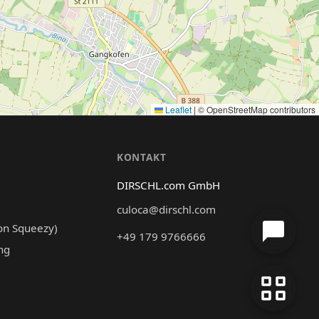
Leaflet
|
© OpenStreetMap contributors
N
KONTAKT
DIRSCHL.com GmbH
culoca@dirschl.com
on Squeezy)
+49 179 9766666
ng