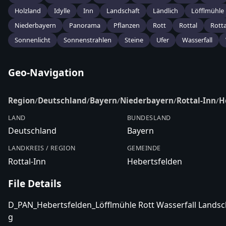
Holzland
Idylle
Inn
Landschaft
Ländlich
Löfflmühle
Niederbayern
Panorama
Pflanzen
Rott
Rottal
Rotta
Sonnenlicht
Sonnenstrahlen
Steine
Ufer
Wasserfall
Geo-Navigation
Region
/
Deutschland
/
Bayern
/
Niederbayern
/
Rottal-Inn
/
H
LAND
BUNDESLAND
Deutschland
Bayern
LANDKREIS / REGION
GEMEINDE
Rottal-Inn
Hebertsfelden
File Details
D_PAN_Hebertsfelden_Löfflmühle Rott Wasserfall Landsch
g