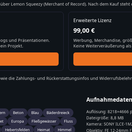
über Lemon Squeezy (Merchant of Record). Nach dem Kauf steht 
Erweiterte Lizenz
99,00 €
Blogs und Präsentationen.
Werbung, Merchandise, größ
ein Projekt.
Keine Weiterveräußerung als S
wie die
Zahlungs- und Rückerstattungsinfos
und
Widerrufsbeleh
Aufnahmedate
Auflösung:
8218
×
4666
p
ern
Beton
Blau
Bäderdreieck
Dateigröße:
8,8 MB
et
Europa
Fließgewässer
Fluss
Kamera:
SONY
ILCE-1M
Hebertsfelden
Heimat
Himmel
Objektiv:
FE 12-24mm F