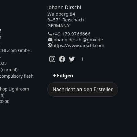
Johann Dirschl
Waldberg 84
84571 Reischach
GERMANY
5
+49 179 9766666
1
johann.dirschl@gmx.de
l
https://www.dirschl.com
SCHL.com GmbH.
.
2025
 (normal)
Folgen
, compulsory flash
hop Lightroom
Nachricht an den Ersteller
sh)
0200