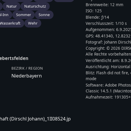
Brennweite:
12
mm
Natur
Naturschutz
ISO:
125
l-Inn
Sommer
Sonne
Blende: ƒ/
14
Wasserkraft
Wehr
Verschlusszeit:
1/10 s
Aufgenommen:
6.9.202
GPS:
48.41340
,
12.8232
Fotograf:
Johann Dirsch
Copyright:
© 2026 DIR
Alle Rechte vorbehalten
ebertsfelden
Veröffentlicht am:
8.9.
Ausrichtung:
Horizontal
BEZIRK / REGION
Blitz:
Flash did not fire
Niederbayern
mode
Software:
Adobe Photos
Classic 14.5.1 (Macinto
Aufnahmezeit:
191305+
aft (Dirschl Johann)_1II08524.jp