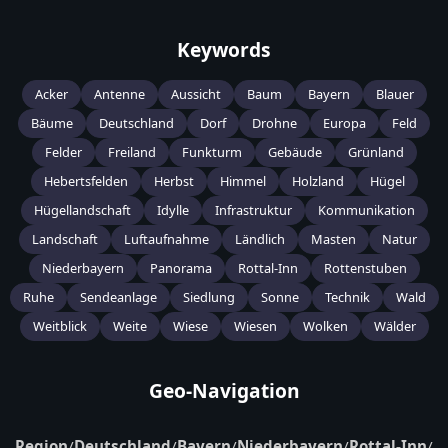
Keywords
Acker
Antenne
Aussicht
Baum
Bayern
Blauer
Bäume
Deutschland
Dorf
Drohne
Europa
Feld
Felder
Freiland
Funkturm
Gebäude
Grünland
Hebertsfelden
Herbst
Himmel
Holzland
Hügel
Hügellandschaft
Idylle
Infrastruktur
Kommunikation
Landschaft
Luftaufnahme
Ländlich
Masten
Natur
Niederbayern
Panorama
Rottal-Inn
Rottenstuben
Ruhe
Sendeanlage
Siedlung
Sonne
Technik
Wald
Weitblick
Weite
Wiese
Wiesen
Wolken
Wälder
Geo-Navigation
Region
/
Deutschland
/
Bayern
/
Niederbayern
/
Rottal-Inn
/