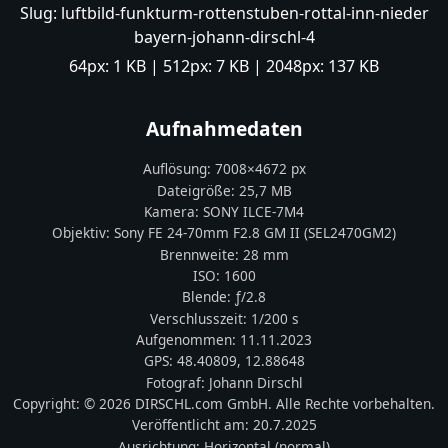
Slug:
luftbild-funkturm-rottenstuben-rottal-inn-nieder
bayern-johann-dirschl-4
64px:
1 KB
| 512px:
7 KB
| 2048px:
137 KB
Aufnahmedaten
Auflösung:
7008
×
4672
px
Dateigröße:
25,7 MB
Kamera:
SONY
ILCE-7M4
Objektiv:
Sony FE 24-70mm F2.8 GM II (SEL2470GM2)
Brennweite:
28
mm
ISO:
1600
Blende: ƒ/
2.8
Verschlusszeit:
1/200 s
Aufgenommen:
11.11.2023
GPS:
48.40809
,
12.88648
Fotograf:
Johann Dirschl
Copyright:
© 2026 DIRSCHL.com GmbH. Alle Rechte vorbehalten.
Veröffentlicht am:
20.7.2025
Ausrichtung:
Horizontal (normal)