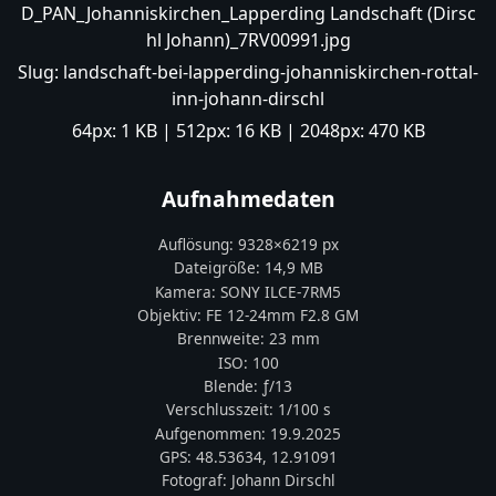
D_PAN_Johanniskirchen_Lapperding Landschaft (Dirsc
hl Johann)_7RV00991.jpg
Slug:
landschaft-bei-lapperding-johanniskirchen-rottal-
inn-johann-dirschl
64px:
1 KB
| 512px:
16 KB
| 2048px:
470 KB
Aufnahmedaten
Auflösung:
9328
×
6219
px
Dateigröße:
14,9 MB
Kamera:
SONY
ILCE-7RM5
Objektiv:
FE 12-24mm F2.8 GM
Brennweite:
23
mm
ISO:
100
Blende: ƒ/
13
Verschlusszeit:
1/100 s
Aufgenommen:
19.9.2025
GPS:
48.53634
,
12.91091
Fotograf:
Johann Dirschl