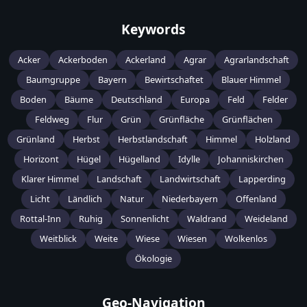
Keywords
Acker
Ackerboden
Ackerland
Agrar
Agrarlandschaft
Baumgruppe
Bayern
Bewirtschaftet
Blauer Himmel
Boden
Bäume
Deutschland
Europa
Feld
Felder
Feldweg
Flur
Grün
Grünfläche
Grünflächen
Grünland
Herbst
Herbstlandschaft
Himmel
Holzland
Horizont
Hügel
Hügelland
Idylle
Johanniskirchen
Klarer Himmel
Landschaft
Landwirtschaft
Lapperding
Licht
Ländlich
Natur
Niederbayern
Offenland
Rottal-Inn
Ruhig
Sonnenlicht
Waldrand
Weideland
Weitblick
Weite
Wiese
Wiesen
Wolkenlos
Ökologie
Geo-Navigation