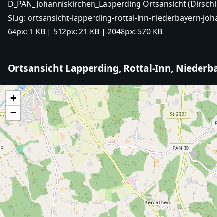
D_PAN_Johanniskirchen_Lapperding Ortsansicht (Dirschl 
Slug:
ortsansicht-lapperding-rottal-inn-niederbayern-joh
64px:
1 KB
| 512px:
21 KB
| 2048px:
570 KB
Ortsansicht Lapperding, Rottal-Inn, Niederb
+
−