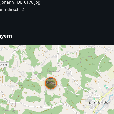
Johann)_DJI_0178.jpg
ann-dirschl-2
ayern