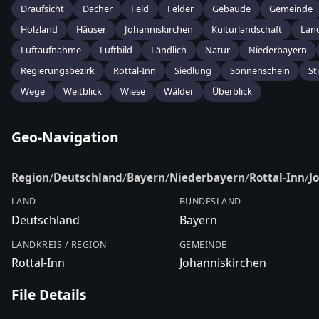
Draufsicht
Dächer
Feld
Felder
Gebäude
Gemeinde
Holzland
Häuser
Johanniskirchen
Kulturlandschaft
Land
Luftaufnahme
Luftbild
Ländlich
Natur
Niederbayern
Regierungsbezirk
Rottal-Inn
Siedlung
Sonnenschein
St
Wege
Weitblick
Wiese
Wälder
Überblick
Geo-Navigation
Region
/
Deutschland
/
Bayern
/
Niederbayern
/
Rottal-Inn
/
J
LAND
BUNDESLAND
Deutschland
Bayern
LANDKREIS / REGION
GEMEINDE
Rottal-Inn
Johanniskirchen
File Details