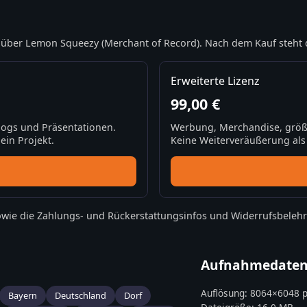
über Lemon Squeezy (Merchant of Record). Nach dem Kauf steht 
Erweiterte Lizenz
99,00 €
Blogs und Präsentationen.
Werbung, Merchandise, größ
ein Projekt.
Keine Weiterveräußerung als S
wie die
Zahlungs- und Rückerstattungsinfos
und
Widerrufsbeleh
Aufnahmedate
Auflösung:
8064
×
6048
p
Bayern
Deutschland
Dorf