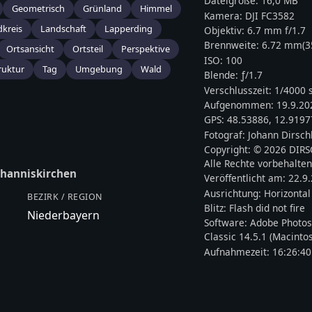
Dateigröße:
16,0 MB
Geometrisch
Grünland
Himmel
Kamera:
DJI
FC3582
kreis
Landschaft
Lapperding
Objektiv:
6.7 mm f/1.7
Brennweite:
6.72
mm
(
Ortsansicht
Ortsteil
Perspektive
ISO:
100
ruktur
Tag
Umgebung
Wald
Blende: ƒ/
1.7
Verschlusszeit:
1/4000 
Aufgenommen:
19.9.20
GPS:
48.53886
,
12.9197
Fotograf:
Johann Dirsch
Copyright:
© 2026 DIR
Alle Rechte vorbehalten
ohanniskirchen
Veröffentlicht am:
22.9
Ausrichtung:
Horizontal
BEZIRK / REGION
Blitz:
Flash did not fire
Niederbayern
Software:
Adobe Photos
Classic 14.5.1 (Macinto
Aufnahmezeit:
16:26:40