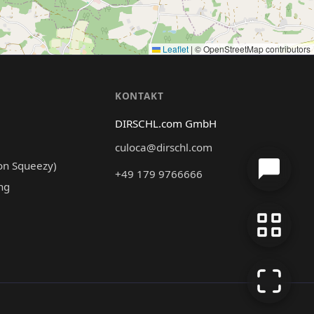
Leaflet
|
© OpenStreetMap contributors
N
KONTAKT
DIRSCHL.com GmbH
culoca@dirschl.com
on Squeezy)
+49 179 9766666
ng