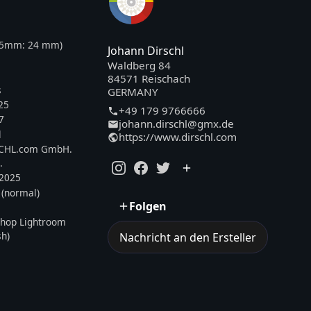
35mm:
24
mm)
Johann Dirschl
Waldberg 84
84571 Reischach
s
GERMANY
25
+49 179 9766666
7
johann.dirschl@gmx.de
l
https://www.dirschl.com
SCHL.com GmbH.
.
.2025
 (normal)
Folgen
hop Lightroom
sh)
Nachricht an den Ersteller