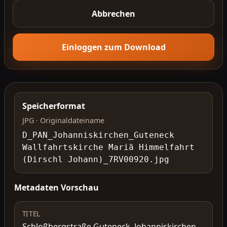
Abbrechen
Einloggen zum Download
Speicherformat
JPG · Originaldateiname
D_PAN_Johanniskirchen_Guteneck
Wallfahrtskirche Mariä Himmelfahrt
(Dirschl Johann)_7RV00920.jpg
Metadaten Vorschau
TITEL
Schloßbergstraße Guteneck, Johanniskirchen,