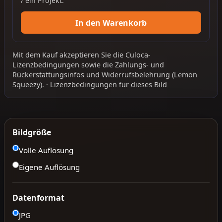
/ ein Projekt.
In den Warenkorb
Mit dem Kauf akzeptieren Sie die
Culoca-
Lizenzbedingungen
sowie die
Zahlungs- und
Rückerstattungsinfos
und
Widerrufsbelehrung
(Lemon
Squeezy).
·
Lizenzbedingungen für dieses Bild
Bildgröße
Volle Auflösung
Eigene Auflösung
Datenformat
JPG