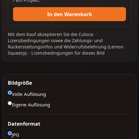
/ ein Projekt.
In den Warenkorb
Mit dem Kauf akzeptieren Sie die
Culoca-
Lizenzbedingungen
sowie die
Zahlungs- und
Rückerstattungsinfos
und
Widerrufsbelehrung
(Lemon
Squeezy).
·
Lizenzbedingungen für dieses Bild
Bildgröße
Volle Auflösung
Eigene Auflösung
Datenformat
JPG