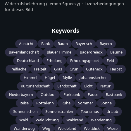
Widerrufsbelehrung
(Lemon Squeezy).
·
Lizenzbedingungen
für dieses Bild
Keywords
Aussicht
Bank
Baum
Bayerisch
Bayern
Bayernlandschaft
Blauer Himmel
Bäderdreieck
Bäume
Deutschland
Erholung
Erholungsgebiet
Feld
Freifläche
Freizeit
Gras
Grün
Guteneck
Herbst
Himmel
Hügel
Idylle
Johanniskirchen
Kulturlandschaft
Landschaft
Licht
Natur
Niederbayern
Outdoor
Parkbank
Pause
Rastbank
Reise
Rottal-Inn
Ruhe
Sommer
Sonne
Sonnenschein
Sonnenstrahlen
Tourismus
Urlaub
Wald
Waldlichtung
Waldrand
Wanderung
Wanderweg
Weg
Weideland
Weitblick
Wiese