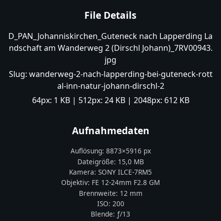
File Details
D_PAN_Johanniskirchen_Guteneck nach Lapperding La
ndschaft am Wanderweg 2 (Dirschl Johann)_7RV00943.
jpg
Slug:
wanderweg-2-nach-lapperding-bei-guteneck-rott
al-inn-natur-johann-dirschl-2
64px:
1 KB
| 512px:
24 KB
| 2048px:
612 KB
Aufnahmedaten
Auflösung:
8873
×
5916
px
Dateigröße:
15,0 MB
Kamera:
SONY
ILCE-7RM5
Objektiv:
FE 12-24mm F2.8 GM
Brennweite:
12
mm
ISO:
200
Blende: ƒ/
13