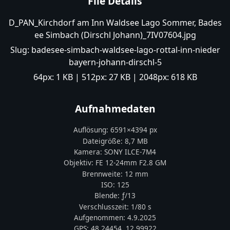
File Details
D_PAN_Kirchdorf am Inn Waldsee Lago Sommer, Bades
ee Simbach (Dirschl Johann)_7IV07604.jpg
Slug:
badesee-simbach-waldsee-lago-rottal-inn-nieder
bayern-johann-dirschl-5
64px:
1 KB
| 512px:
27 KB
| 2048px:
618 KB
Aufnahmedaten
Auflösung:
6591
×
4394
px
Dateigröße:
8,7 MB
Kamera:
SONY
ILCE-7M4
Objektiv:
FE 12-24mm F2.8 GM
Brennweite:
12
mm
ISO:
125
Blende: ƒ/
13
Verschlusszeit:
1/80 s
Aufgenommen:
4.9.2025
GPS:
48.24454
,
12.99922