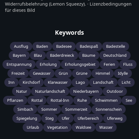
Widerrufsbelehrung
(Lemon Squeezy).
·
Lizenzbedingungen
für dieses Bild
Keywords
Ausflug
Baden
Badesee
Badespaß
Badestelle
Bayern
Blau
Bäderdreieck
Bäume
Deutschland
Entspannung
Erholung
Erholungsgebiet
Ferien
Fluss
Freizeit
Gewässer
Grün
Grüne
Himmel
Idylle
Inn
Kirchdorf
Klarwasser
Lago
Landschaft
Licht
Natur
Naturlandschaft
Niederbayern
Outdoor
Pflanzen
Rottal
Rottal-Inn
Ruhe
Schwimmen
See
Simbach
Sommer
Sommerzeit
Sonnenschein
Spiegelung
Steg
Ufer
Uferbereich
Uferweg
Urlaub
Vegetation
Waldsee
Wasser