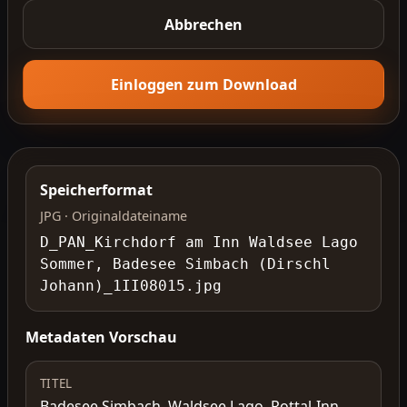
Abbrechen
Einloggen zum Download
Speicherformat
JPG · Originaldateiname
D_PAN_Kirchdorf am Inn Waldsee Lago
Sommer, Badesee Simbach (Dirschl
Johann)_1II08015.jpg
Metadaten Vorschau
TITEL
Badesee Simbach, Waldsee Lago, Rottal-Inn,