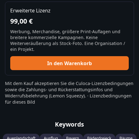
Erweiterte Lizenz
99,00 €
Werbung, Merchandise, größere Print-Auflagen und
breitere kommerzielle Kampagnen. Keine
Weiterveräußerung als Stock-Foto. Eine Organisation /
ein Projekt.
In den Warenkorb
Mit dem Kauf akzeptieren Sie die
Culoca-Lizenzbedingungen
sowie die
Zahlungs- und Rückerstattungsinfos
und
Widerrufsbelehrung
(Lemon Squeezy).
·
Lizenzbedingungen
für dieses Bild
Keywords
Auenlandschaft
Ausflug
Bayern
Bäderdreieck
Bäume