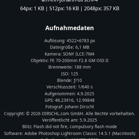
64px:
1 KB
| 512px:
16 KB
| 2048px:
357 KB
Aufnahmedaten
Auflösung:
4522
×
6783
px
Dateigröße:
6,1 MB
Kamera:
SONY
ILCE-7M4
Objektiv:
FE 70-200mm F2.8 GM OSS II
Brennweite:
188
mm
ISO:
125
Blende: ƒ/
10
Verschlusszeit:
1/640 s
Aufgenommen:
4.9.2025
GPS:
48.23916
,
12.99848
Fotograf:
Johann Dirschl
Copyright:
© 2026 DIRSCHL.com GmbH. Alle Rechte vorbehalten.
Veröffentlicht am:
5.9.2025
Blitz:
Flash did not fire, compulsory flash mode
Software:
Adobe Photoshop Lightroom Classic 14.5.1 (Macintosh)