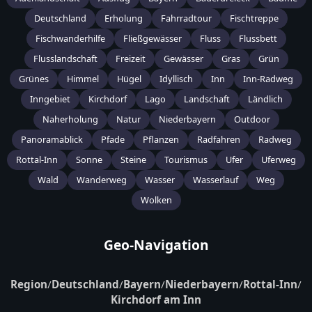
Deutschland
Erholung
Fahrradtour
Fischtreppe
Fischwanderhilfe
Fließgewässer
Fluss
Flussbett
Flusslandschaft
Freizeit
Gewässer
Gras
Grün
Grünes
Himmel
Hügel
Idyllisch
Inn
Inn-Radweg
Inngebiet
Kirchdorf
Lago
Landschaft
Ländlich
Naherholung
Natur
Niederbayern
Outdoor
Panoramablick
Pfade
Pflanzen
Radfahren
Radweg
Rottal-Inn
Sonne
Steine
Tourismus
Ufer
Uferweg
Wald
Wanderweg
Wasser
Wasserlauf
Weg
Wolken
Geo-Navigation
Region
/
Deutschland
/
Bayern
/
Niederbayern
/
Rottal-Inn
/
Kirchdorf am Inn