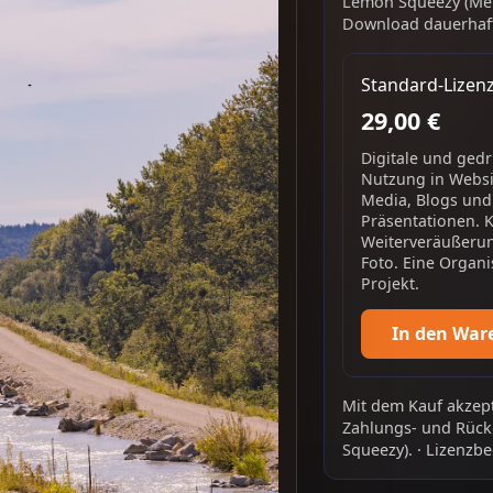
Lemon Squeezy (Mer
Download dauerhaft
Standard-Lizen
29,00 €
Digitale und ged
Nutzung in Websit
Media, Blogs und
Präsentationen. 
Weiterveräußerun
Foto. Eine Organi
Projekt.
In den War
Mit dem Kauf akzept
Zahlungs- und Rück
Squeezy).
·
Lizenzbe