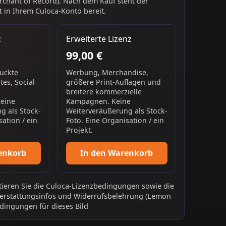
chant of Record). Nach dem Kauf steht der
 in Ihrem Culoca-Konto bereit.
z
Erweiterte Lizenz
99,00 €
ruckte
Werbung, Merchandise,
es, Social
größere Print-Auflagen und
breitere kommerzielle
Keine
Kampagnen. Keine
g als Stock-
Weiterveräußerung als Stock-
sation / ein
Foto. Eine Organisation / ein
Projekt.
enkorb
In den Warenkorb
ieren Sie die
Culoca-Lizenzbedingungen
sowie die
erstattungsinfos
und
Widerrufsbelehrung
(Lemon
dingungen für dieses Bild