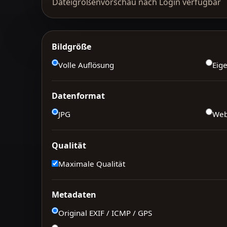
Dateigrößenvorschau nach Login verfügbar
Bildgröße
Volle Auflösung
Eig
Datenformat
JPG
We
Qualität
Maximale Qualität
Metadaten
Original EXIF / ICMP / GPS