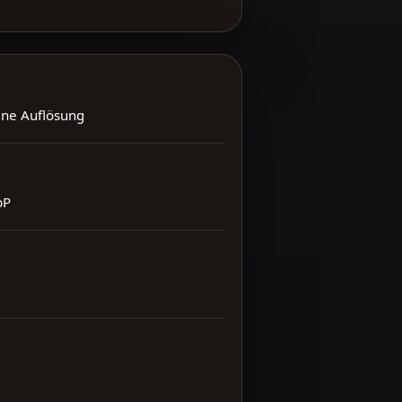
ene Auflösung
bP