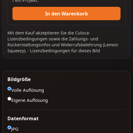
/ ein Projekt.
In den Warenkorb
Mit dem Kauf akzeptieren Sie die
Culoca-
Lizenzbedingungen
sowie die
Zahlungs- und
Rückerstattungsinfos
und
Widerrufsbelehrung
(Lemon
Squeezy).
·
Lizenzbedingungen für dieses Bild
Bildgröße
Volle Auflösung
Eigene Auflösung
Datenformat
JPG