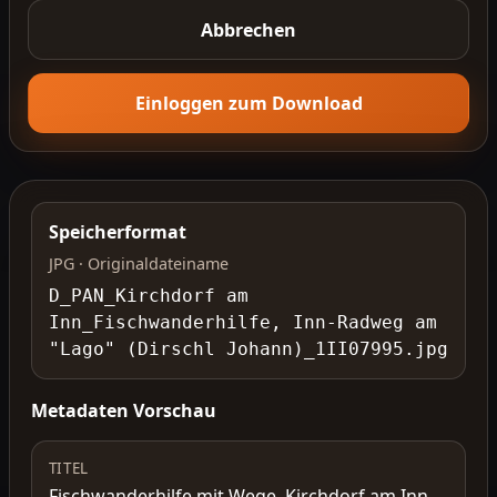
Abbrechen
Einloggen zum Download
Speicherformat
JPG · Originaldateiname
D_PAN_Kirchdorf am
Inn_Fischwanderhilfe, Inn-Radweg am
"Lago" (Dirschl Johann)_1II07995.jpg
Metadaten Vorschau
TITEL
Fischwanderhilfe mit Wege, Kirchdorf am Inn,