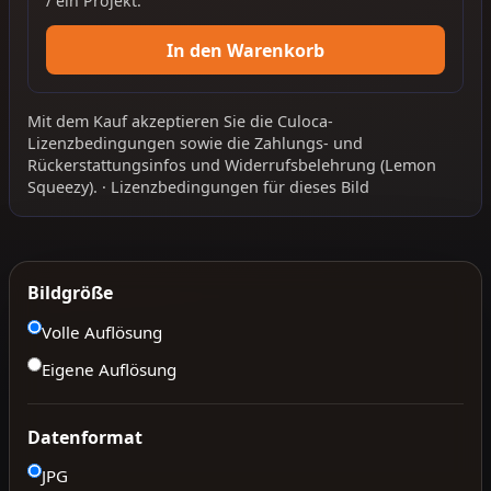
/ ein Projekt.
In den Warenkorb
Mit dem Kauf akzeptieren Sie die
Culoca-
Lizenzbedingungen
sowie die
Zahlungs- und
Rückerstattungsinfos
und
Widerrufsbelehrung
(Lemon
Squeezy).
·
Lizenzbedingungen für dieses Bild
Bildgröße
Volle Auflösung
Eigene Auflösung
Datenformat
JPG