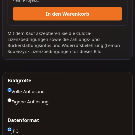
/ ein Projekt.
In den Warenkorb
Mit dem Kauf akzeptieren Sie die
Culoca-
Lizenzbedingungen
sowie die
Zahlungs- und
Rückerstattungsinfos
und
Widerrufsbelehrung
(Lemon
Squeezy).
·
Lizenzbedingungen für dieses Bild
Bildgröße
Volle Auflösung
Eigene Auflösung
Datenformat
JPG