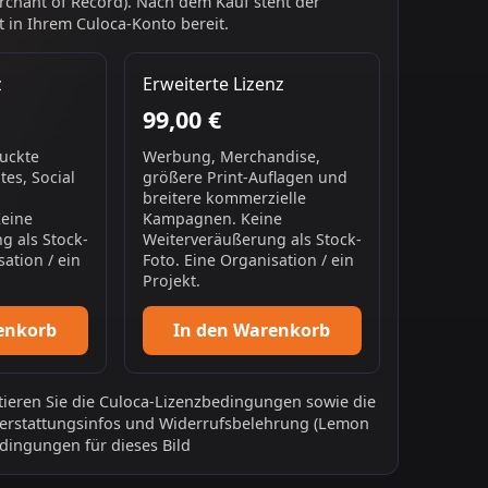
chant of Record). Nach dem Kauf steht der
 in Ihrem Culoca-Konto bereit.
z
Erweiterte Lizenz
99,00 €
ruckte
Werbung, Merchandise,
es, Social
größere Print-Auflagen und
breitere kommerzielle
Keine
Kampagnen. Keine
g als Stock-
Weiterveräußerung als Stock-
sation / ein
Foto. Eine Organisation / ein
Projekt.
enkorb
In den Warenkorb
ieren Sie die
Culoca-Lizenzbedingungen
sowie die
erstattungsinfos
und
Widerrufsbelehrung
(Lemon
dingungen für dieses Bild