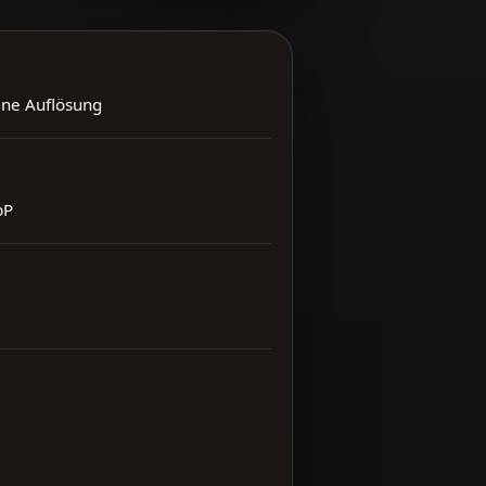
ene Auflösung
bP