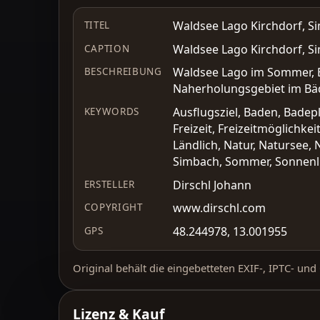
Waldsee Lago Kirchdorf, Si
TITEL
Waldsee Lago Kirchdorf, Si
CAPTION
Waldsee Lago im Sommer, B
BESCHREIBUNG
Naherholungsgebiet im Bä
Ausflugsziel, Baden, Badep
KEYWORDS
Freizeit, Freizeitmöglichke
Ländlich, Natur, Natursee,
Simbach, Sommer, Sonnenlic
Dirschl Johann
ERSTELLER
www.dirschl.com
COPYRIGHT
48.244978, 13.001955
GPS
Original behält die eingebetteten EXIF-, IPTC- un
Lizenz & Kauf