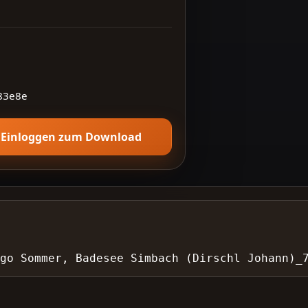
83e8e
Einloggen zum Download
go Sommer, Badesee Simbach (Dirschl Johann)_