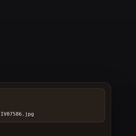
7IV07586.jpg