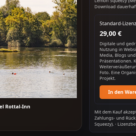
Lemon Squeezy (Mer
Download dauerhaft
Standard-Lizen
29,00 €
Digitale und ged
Nutzung in Websit
Media, Blogs und
Präsentationen. 
Weiterveräußerun
Foto. Eine Organi
Projekt.
In den War
l Rottal-Inn
Mit dem Kauf akzept
Zahlungs- und Rück
Squeezy).
·
Lizenzbe