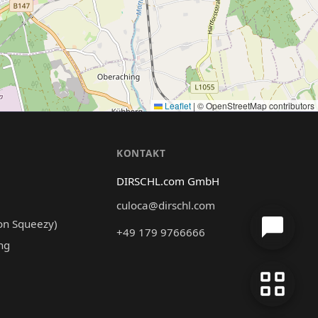
Leaflet
|
© OpenStreetMap contributors
N
KONTAKT
DIRSCHL.com GmbH
culoca@dirschl.com
on Squeezy)
+49 179 9766666
ng