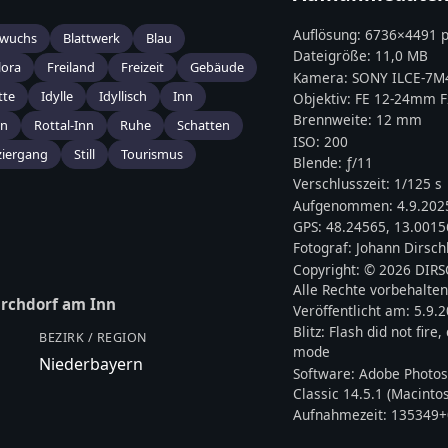
Auflösung:
6736
×
4491
p
wuchs
Blattwerk
Blau
Dateigröße:
11,0 MB
lora
Freiland
Freizeit
Gebäude
Kamera:
SONY
ILCE-7M
tte
Idylle
Idyllisch
Inn
Objektiv:
FE 12-24mm F
Brennweite:
12
mm
rn
Rottal-Inn
Ruhe
Schatten
ISO:
200
ziergang
Still
Tourismus
Blende: ƒ/
11
Verschlusszeit:
1/125 s
Aufgenommen:
4.9.202
GPS:
48.24565
,
13.0015
Fotograf:
Johann Dirsch
Copyright:
© 2026 DIR
Alle Rechte vorbehalten
irchdorf am Inn
Veröffentlicht am:
5.9.
Blitz:
Flash did not fire
BEZIRK / REGION
mode
Niederbayern
Software:
Adobe Photos
Classic 14.5.1 (Macinto
Aufnahmezeit:
135349+