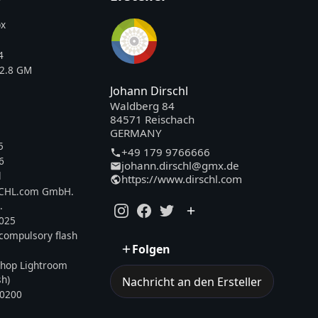
x
4
2.8 GM
Johann Dirschl
Waldberg 84
84571 Reischach
GERMANY
5
+49 179 9766666
6
johann.dirschl@gmx.de
l
https://www.dirschl.com
SCHL.com GmbH.
.
2025
, compulsory flash
Folgen
hop Lightroom
sh)
Nachricht an den Ersteller
0200