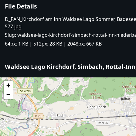
File Details
D_PAN_Kirchdorf am Inn Waldsee Lago Sommer, Badesee 
577.jpg
Slug:
waldsee-lago-kirchdorf-simbach-rottal-inn-niederb
64px:
1 KB
| 512px:
28 KB
| 2048px:
667 KB
Waldsee Lago Kirchdorf, Simbach, Rottal-In
+
−