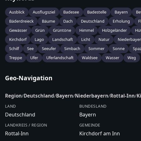
Ausblick
Ausflugsziel
Badesee
Badestelle
Bayern
Be
Bäderdreieck
Bäume
Dach
Deutschland
Erholung
F
Gewässer
Grün
Grüntöne
Himmel
Holzgeländer
Hü
Kirchdorf
Lago
Landschaft
Licht
Natur
Niederbaye
Schilf
See
Seeufer
Simbach
Sommer
Sonne
Spa
Treppe
Ufer
Uferlandschaft
Waldsee
Wasser
Weg
Geo-Navigation
Region
/
Deutschland
/
Bayern
/
Niederbayern
/
Rottal-Inn
/
K
LAND
BUNDESLAND
Deutschland
Bayern
LANDKREIS / REGION
GEMEINDE
Rottal-Inn
Kirchdorf am Inn