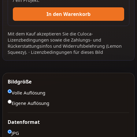
/ ein Projekt.
In den Warenkorb
Mit dem Kauf akzeptieren Sie die
Culoca-
Lizenzbedingungen
sowie die
Zahlungs- und
Rückerstattungsinfos
und
Widerrufsbelehrung
(Lemon
Squeezy).
·
Lizenzbedingungen für dieses Bild
Bildgröße
Volle Auflösung
Eigene Auflösung
Datenformat
JPG