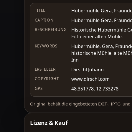
Hubermühle Gera, Fraundor
TITEL
Hubermühle Gera, Fraundor
CAPTION
Historische Hubermühle Ger
BESCHREIBUNG
Foto einer alten Mühle.
Hubermühle, Gera, Fraundor
KEYWORDS
historische Mühle, alte Müh
Inn
Dirschl Johann
ERSTELLER
www.dirschl.com
COPYRIGHT
48.351778, 12.733278
GPS
Original behält die eingebetteten EXIF-, IPTC- un
Lizenz & Kauf