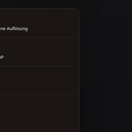
ene Auflösung
bP