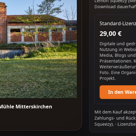
Lemon Squeezy (Mer
Download dauerhaft
Standard-Lizen
29,00 €
Digitale und ged
Nutzung in Websit
Media, Blogs und
Präsentationen. 
Weiterveräußerun
Foto. Eine Organi
Projekt.
In den War
Mühle Mitterskirchen
Mit dem Kauf akzept
Zahlungs- und Rück
Squeezy).
·
Lizenzbe