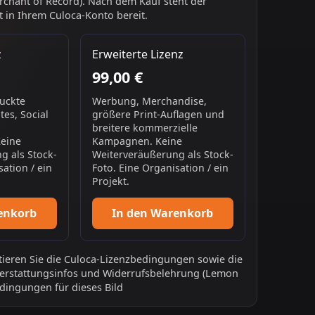
chant of Record). Nach dem Kauf steht der
 in Ihrem Culoca-Konto bereit.
z
Erweiterte Lizenz
99,00 €
ruckte
Werbung, Merchandise,
es, Social
größere Print-Auflagen und
breitere kommerzielle
Keine
Kampagnen. Keine
g als Stock-
Weiterveräußerung als Stock-
sation / ein
Foto. Eine Organisation / ein
Projekt.
enkorb
In den Warenkorb
ieren Sie die
Culoca-Lizenzbedingungen
sowie die
erstattungsinfos
und
Widerrufsbelehrung
(Lemon
dingungen für dieses Bild