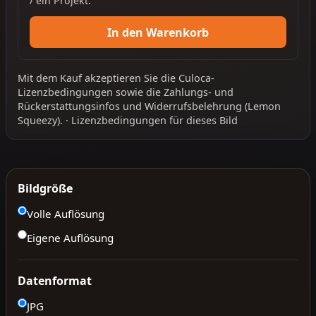
/ ein Projekt.
In den Warenkorb
Mit dem Kauf akzeptieren Sie die
Culoca-
Lizenzbedingungen
sowie die
Zahlungs- und
Rückerstattungsinfos
und
Widerrufsbelehrung
(Lemon
Squeezy).
·
Lizenzbedingungen für dieses Bild
Bildgröße
Volle Auflösung
Eigene Auflösung
Datenformat
JPG