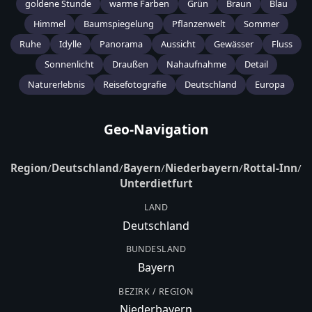
goldene Stunde
warme Farben
Grün
Braun
Blau
Himmel
Baumspiegelung
Pflanzenwelt
Sommer
Ruhe
Idylle
Panorama
Aussicht
Gewässer
Fluss
Sonnenlicht
Draußen
Nahaufnahme
Detail
Naturerlebnis
Reisefotografie
Deutschland
Europa
Geo-Navigation
Region
/
Deutschland
/
Bayern
/
Niederbayern
/
Rottal-Inn
/
Unterdietfurt
LAND
Deutschland
BUNDESLAND
Bayern
BEZIRK / REGION
Niederbayern