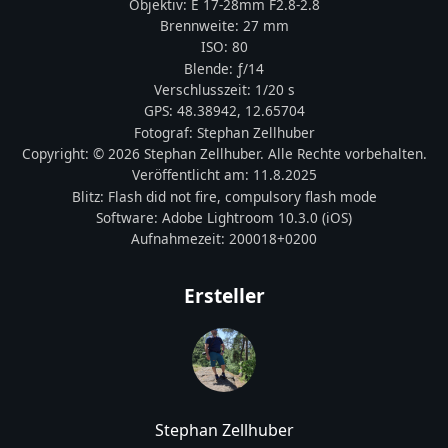
Objektiv:
E 17-28mm F2.8-2.8
Brennweite:
27
mm
ISO:
80
Blende: ƒ/
14
Verschlusszeit:
1/20 s
GPS:
48.38942
,
12.65704
Fotograf:
Stephan Zellhuber
Copyright:
© 2026 Stephan Zellhuber. Alle Rechte vorbehalten.
Veröffentlicht am:
11.8.2025
Blitz:
Flash did not fire, compulsory flash mode
Software:
Adobe Lightroom 10.3.0 (iOS)
Aufnahmezeit:
200018+0200
Ersteller
Stephan Zellhuber