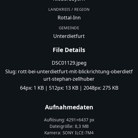
LANDKREIS / REGION
Rottal-Inn
GEMEINDE
Unterdietfurt
File Details
DSC01129.jpeg
Slug:
rott-bei-unterdietfurt-mit-blickrichtung-oberdietf
urt-stephan-zellhuber
64px:
1 KB
| 512px:
13 KB
| 2048px:
275 KB
Aufnahmedaten
Auflösung:
4291
×
6437
px
Dateigröße:
8,3 MB
Kamera:
SONY
ILCE-7M4