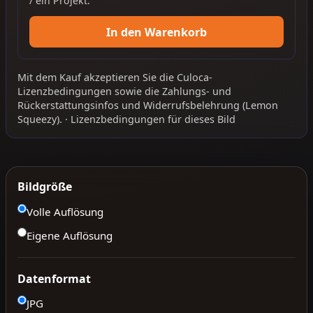
/ ein Projekt.
In den Warenkorb
Mit dem Kauf akzeptieren Sie die
Culoca-
Lizenzbedingungen
sowie die
Zahlungs- und
Rückerstattungsinfos
und
Widerrufsbelehrung
(Lemon
Squeezy).
·
Lizenzbedingungen für dieses Bild
Bildgröße
Volle Auflösung
Eigene Auflösung
Datenformat
JPG