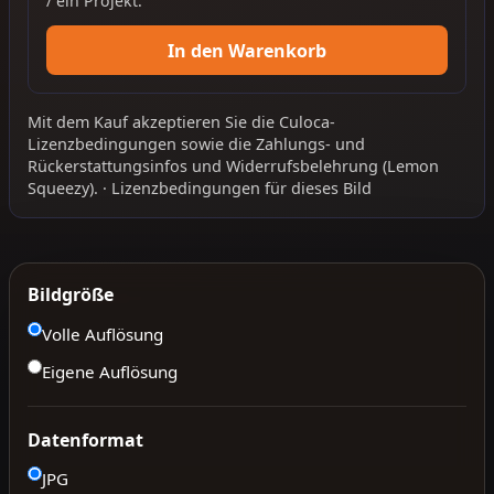
/ ein Projekt.
In den Warenkorb
Mit dem Kauf akzeptieren Sie die
Culoca-
Lizenzbedingungen
sowie die
Zahlungs- und
Rückerstattungsinfos
und
Widerrufsbelehrung
(Lemon
Squeezy).
·
Lizenzbedingungen für dieses Bild
Bildgröße
Volle Auflösung
Eigene Auflösung
Datenformat
JPG