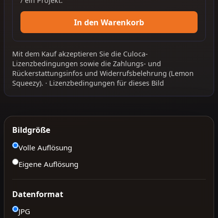
/ ein Projekt.
In den Warenkorb
Mit dem Kauf akzeptieren Sie die
Culoca-
Lizenzbedingungen
sowie die
Zahlungs- und
Rückerstattungsinfos
und
Widerrufsbelehrung
(Lemon
Squeezy).
·
Lizenzbedingungen für dieses Bild
Bildgröße
Volle Auflösung
Eigene Auflösung
Datenformat
JPG