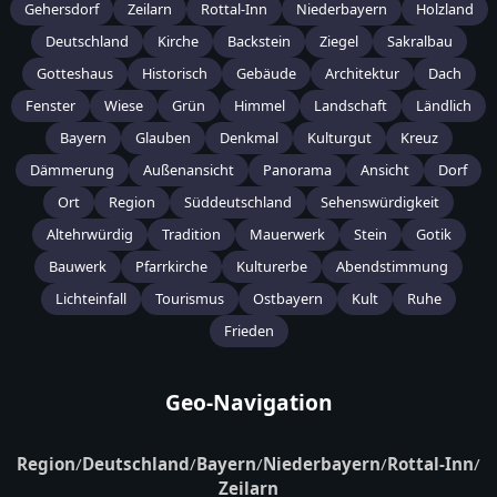
Gehersdorf
Zeilarn
Rottal-Inn
Niederbayern
Holzland
Deutschland
Kirche
Backstein
Ziegel
Sakralbau
Gotteshaus
Historisch
Gebäude
Architektur
Dach
Fenster
Wiese
Grün
Himmel
Landschaft
Ländlich
Bayern
Glauben
Denkmal
Kulturgut
Kreuz
Dämmerung
Außenansicht
Panorama
Ansicht
Dorf
Ort
Region
Süddeutschland
Sehenswürdigkeit
Altehrwürdig
Tradition
Mauerwerk
Stein
Gotik
Bauwerk
Pfarrkirche
Kulturerbe
Abendstimmung
Lichteinfall
Tourismus
Ostbayern
Kult
Ruhe
Frieden
Geo-Navigation
Region
/
Deutschland
/
Bayern
/
Niederbayern
/
Rottal-Inn
/
Zeilarn