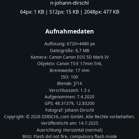
n-johann-dirschl
64px:
1 KB
| 512px:
15 KB
| 2048px:
477 KB
Aufnahmedaten
Auflösung:
6720
×
4480
px
Dateigröße:
8,7 MB
Kamera:
Canon
Canon EOS 5D Mark IV
Objektiv:
Canon TS-E 17mm f/4L
Brennweite:
17
mm
ISO:
100
Blende: ƒ/
14
Verschlusszeit:
1.3 s
Aufgenommen:
7.4.2020
GPS:
48.31379
,
12.83200
Fotograf:
Johann Dirschl
Copyright:
© 2026 DIRSCHL.com GmbH. Alle Rechte vorbehalten.
Veröffentlicht am:
14.7.2025
Ausrichtung:
Horizontal (normal)
Blitz:
Flash did not fire, compulsory flash mode