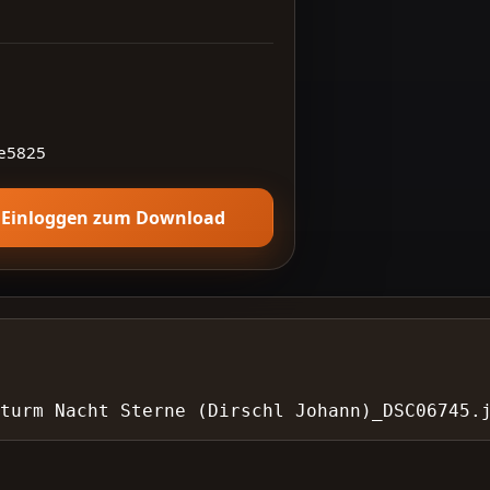
e5825
Einloggen zum Download
turm Nacht Sterne (Dirschl Johann)_DSC06745.