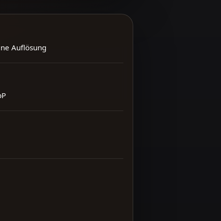
ene Auflösung
bP