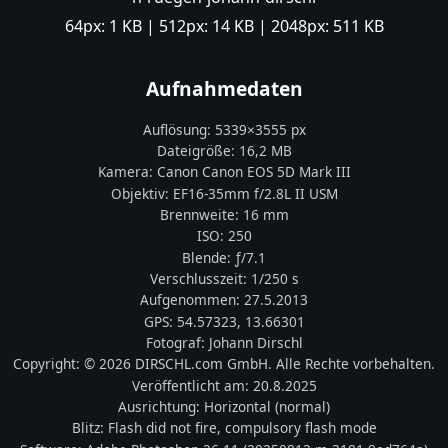
64px:
1 KB
| 512px:
14 KB
| 2048px:
511 KB
Aufnahmedaten
Auflösung:
5339
×
3555
px
Dateigröße:
16,2 MB
Kamera:
Canon
Canon EOS 5D Mark III
Objektiv:
EF16-35mm f/2.8L II USM
Brennweite:
16
mm
ISO:
250
Blende: ƒ/
7.1
Verschlusszeit:
1/250 s
Aufgenommen:
27.5.2013
GPS:
54.57323
,
13.66301
Fotograf:
Johann Dirschl
Copyright:
© 2026 DIRSCHL.com GmbH. Alle Rechte vorbehalten.
Veröffentlicht am:
20.8.2025
Ausrichtung:
Horizontal (normal)
Blitz:
Flash did not fire, compulsory flash mode