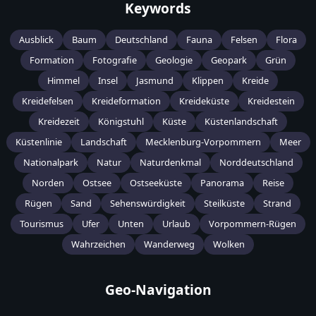
Keywords
Ausblick
Baum
Deutschland
Fauna
Felsen
Flora
Formation
Fotografie
Geologie
Geopark
Grün
Himmel
Insel
Jasmund
Klippen
Kreide
Kreidefelsen
Kreideformation
Kreideküste
Kreidestein
Kreidezeit
Königstuhl
Küste
Küstenlandschaft
Küstenlinie
Landschaft
Mecklenburg-Vorpommern
Meer
Nationalpark
Natur
Naturdenkmal
Norddeutschland
Norden
Ostsee
Ostseeküste
Panorama
Reise
Rügen
Sand
Sehenswürdigkeit
Steilküste
Strand
Tourismus
Ufer
Unten
Urlaub
Vorpommern-Rügen
Wahrzeichen
Wanderweg
Wolken
Geo-Navigation