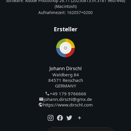
Software:
Adobe Photoshop 26.11 (20250813.m.3181 9ed764a)
(Macintosh)
Aufnahmezeit:
162057+0200
Ersteller
Johann Dirschl
Waldberg 84
84571 Reischach
GERMANY
+49 179 9766666
johann.dirschl@gmx.de
https://www.dirschl.com