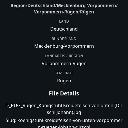
Region
/
Deutschland
/
Mecklenburg-Vorpommern
/
Vorpommern-Rügen
/
Rügen
LAND
Deutschland
BUNDESLAND
Mecklenburg-Vorpommern
LANDKREIS / REGION
Vorpommern-Rügen
GEMEINDE
Rügen
File Details
D_RÜG_Rügen_Königstuhl Kreidefelsen von unten (Dir
schl Johann).jpg
Slug:
koenigstuhl-kreidefelsen-von-unten-vorpommer
n-ruegen-johann-dirschl