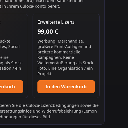
chant of Record). Nach dem Kauf steht der
 in Ihrem Culoca-Konto bereit.
z
Erweiterte Lizenz
99,00 €
ruckte
Werbung, Merchandise,
es, Social
größere Print-Auflagen und
breitere kommerzielle
Keine
Kampagnen. Keine
g als Stock-
Weiterveräußerung als Stock-
sation / ein
Foto. Eine Organisation / ein
Projekt.
enkorb
In den Warenkorb
ieren Sie die
Culoca-Lizenzbedingungen
sowie die
erstattungsinfos
und
Widerrufsbelehrung
(Lemon
dingungen für dieses Bild