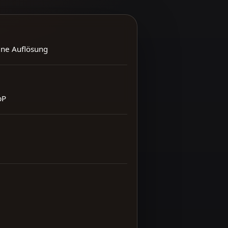
ene Auflösung
bP