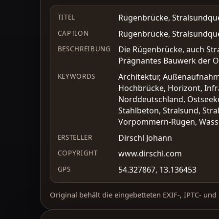
Rügenbrücke, Stralsundq
TITEL
Rügenbrücke, Stralsundq
CAPTION
Die Rügenbrücke, auch St
BESCHREIBUNG
Prägnantes Bauwerk der Os
Architektur, Außenaufnahme
KEYWORDS
Hochbrücke, Horizont, Infr
Norddeutschland, Ostseekü
Stahlbeton, Stralsund, Str
Vorpommern-Rügen, Wasser,
Dirschl Johann
ERSTELLER
www.dirschl.com
COPYRIGHT
54.327867, 13.136453
GPS
Original behält die eingebetteten EXIF-, IPTC- un