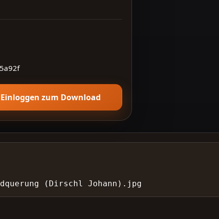
5a92f
Einloggen zum Download
undquerung (Dirschl Johann).jpg