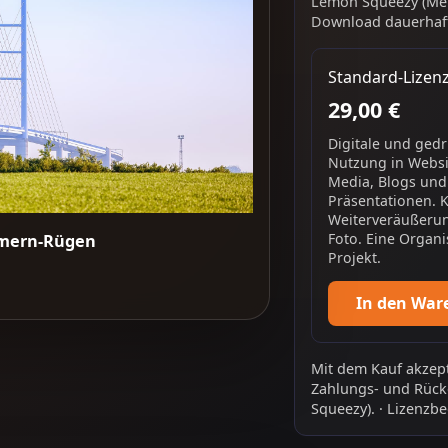
Lemon Squeezy (Mer
Download dauerhaft
Standard-Lizen
29,00 €
Digitale und ged
Nutzung in Websit
Media, Blogs und
Präsentationen. 
Weiterveräußerun
Foto. Eine Organi
mmern-Rügen
Projekt.
In den War
Mit dem Kauf akzept
Zahlungs- und Rück
Squeezy).
·
Lizenzbe