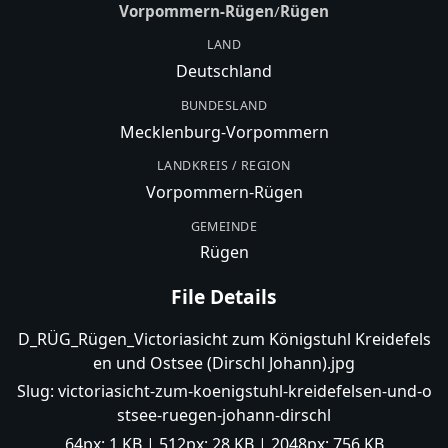
Vorpommern-Rügen
/
Rügen
LAND
Deutschland
BUNDESLAND
Mecklenburg-Vorpommern
LANDKREIS / REGION
Vorpommern-Rügen
GEMEINDE
Rügen
File Details
D_RÜG_Rügen_Victoriasicht zum Königstuhl Kreidefels
en und Ostsee (Dirschl Johann).jpg
Slug:
victoriasicht-zum-koenigstuhl-kreidefelsen-und-o
stsee-ruegen-johann-dirschl
64px:
1 KB
| 512px:
28 KB
| 2048px:
756 KB