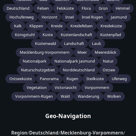
Deutschland
Felsen
Felsküste
Flora
Grün
Himmel
Hochuferweg
Horizont
Insel
Insel Rügen
Jasmund
Kalk
Klippen
Kreide
Kreidefelsen
Kreideküste
Königstuhl
Küste
Küstenlandschaft
Küstenpfad
Küstenwald
Landschaft
Laub
Mecklenburg-Vorpommern
Meer
Meeresblick
Nationalpark
Nationalpark Jasmund
Natur
Naturschutzgebiet
Norddeutschland
Ostsee
Ostseeküste
Panorama
Rügen
Steilküste
Uferweg
Vegetation
Victoriasicht
Vorpommern
Vorpommern-Rügen
Wald
Wanderung
Wolken
Geo-Navigation
Region
/
Deutschland
/
Mecklenburg-Vorpommern
/