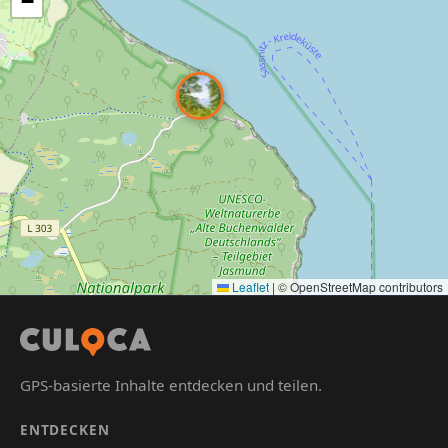
−
Leaflet
|
© OpenStreetMap contributors
GPS-basierte Inhalte entdecken und teilen.
ENTDECKEN