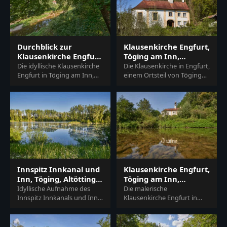
Durchblick zur
Klausenkirche Engfurt,
Klausenkirche Engfurt,
Töging am Inn,
Töging am Inn
Oberbayern
Die idyllische Klausenkirche
Die Klausenkirche in Engfurt,
Engfurt in Töging am Inn,
einem Ortsteil von Töging
Landkreis Altötting,
am Inn im Landkreis
Oberbayern. Eingebettet in
Altötting, Oberbayern, in
die reizvolle In…
der Region Inn-Sa…
Klausenkirche Engfurt,
Innspitz Innkanal und
Töging am Inn,
Inn, Töging, Altötting,
Altötting, Oberbayern
Oberbayern
Die malerische
Idyllische Aufnahme des
Klausenkirche Engfurt in
Innspitz Innkanals und Inns
Töging am Inn, Landkreis
bei Töging am Inn,
Altötting, Oberbayern,
Landkreis Altötting,
Region Inn-Salzach,
Oberbayern. Naturidylle