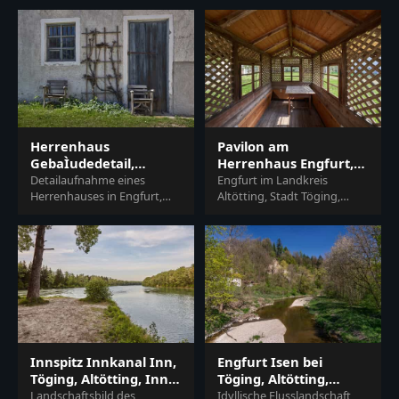
Oberbayern. Eine malerische
Oberbayern, Deutschland.
Flusslandschaft der I…
Ein malerisches En…
Herrenhaus
Pavilon am
GebaÌudedetail,
Herrenhaus Engfurt,
Engfurt, Oberbayern,
Töging, Altötting,
Detailaufnahme eines
Engfurt im Landkreis
Inn-Salzach
Herrenhauses in Engfurt,
Oberbayern
Altötting, Stadt Töging,
Landkreis Töging am Inn,
Oberbayern. Im Herrenhaus
Oberbayern, Deutschland,
Pavilon in der Region Inn-
gelegen in der malerisc…
Salzach, Deutschland,…
Innspitz Innkanal Inn,
Engfurt Isen bei
Töging, Altötting, Inn-
Töging, Altötting,
Salzach
Oberbayern, Inn-
Landschaftsbild des
Idyllische Flusslandschaft