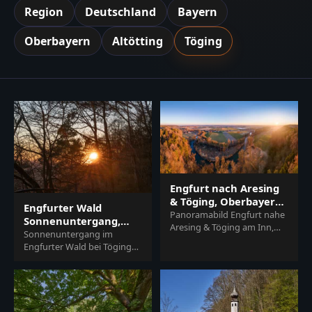
Region
Deutschland
Bayern
Oberbayern
Altötting
Töging
Engfurt nach Aresing
& Töging, Oberbayern,
Engfurter Wald
Inn-Salzach
Panoramabild Engfurt nahe
Sonnenuntergang,
Aresing & Töging am Inn,
Töging, Altötting
Sonnenuntergang im
Landkreis Altötting,
Oberbayern
Engfurter Wald bei Töging
Oberbayern. Eine malerische
am Inn, Landkreis Altötting.
Aufnahme der Inn-Sa…
Erlebe die malerische
Landschaft in der Regio…