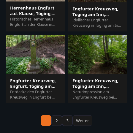
Herrenhaus Engfurt
Engfurter Kreuzweg,
a.d. Klause, Töging,
Töging am Inn,
Inn-Salzach
Historisches Herrenhaus
Altötting, Oberbayern
Idyllischer Engfurter
Engfurt an der Klause in
Kreuzweg in Töging am Inn,
Töging am Inn, Landkreis
Landkreis Altötting,
Altötting, Oberbayern. Ein
Oberbayern. Ein
malerisches Anwese…
besinnlicher Waldweg in der
Regio…
Engfurter Kreuzweg,
Engfurter Kreuzweg,
Engfurt, Töging am
Töging am Inn,
Inn, Oberbayern
Altötting, Inn-Salzach
Entdecke den Engfurter
Naturimpression am
Kreuzweg in Engfurt bei
Engfurter Kreuzweg bei
Töging am Inn, Landkreis
Töging am Inn im Landkreis
Altötting, Oberbayern. Ein
Altötting, Oberbayern,
spiritueller Weg in…
Deutschland. Ein friedliche…
1
2
3
Weiter