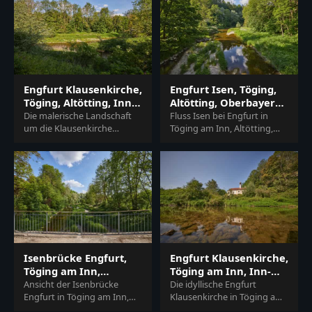
Deutschland…
der…
Engfurt Klausenkirche,
Engfurt Isen, Töging,
Töging, Altötting, Inn-
Altötting, Oberbayern,
Salzach
Inn-Salzach
Die malerische Landschaft
Fluss Isen bei Engfurt in
um die Klausenkirche
Töging am Inn, Altötting,
Engfurt nahe Töging am Inn
Oberbayern, Deutschland.
im Landkreis Altötting,
Malerische Naturlandschaft
Oberbayern, in der Re…
an der Isen in…
Isenbrücke Engfurt,
Engfurt Klausenkirche,
Töging am Inn,
Töging am Inn, Inn-
Altötting, Oberbayern
Salzach
Ansicht der Isenbrücke
Die idyllische Engfurt
Engfurt in Töging am Inn,
Klausenkirche in Töging am
Landkreis Altötting,
Inn, Landkreis Altötting,