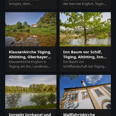
Innspitz, dem
Salzach
der Isen bei Engfurt, Töging
Zusammenfluss von
am Inn. Landkreis Altötting,
Innkanal und Inn bei Töging
Oberbayern, Deutschland, in
am Inn. Landkreis Altötting,
der Re…
Oberbayern…
Klausenkirche Töging,
Inn Baum vor Schilf,
Altötting, Oberbayern,
Töging, Altötting, Inn-
Inn-Salzach
Salzach
Klausenkirche Engfurt in
Inn Baum vor
Töging am Inn, Landkreis
Schilflandschaft bei Töging
Altötting, Oberbayern,
am Inn im Landkreis
Region Inn-Salzach,
Altötting, Oberbayern,
Deutschland. Historische K…
Deutschland. Idylle in der
Region I…
Innspitz Innkanal und
Wallfahrtskirche