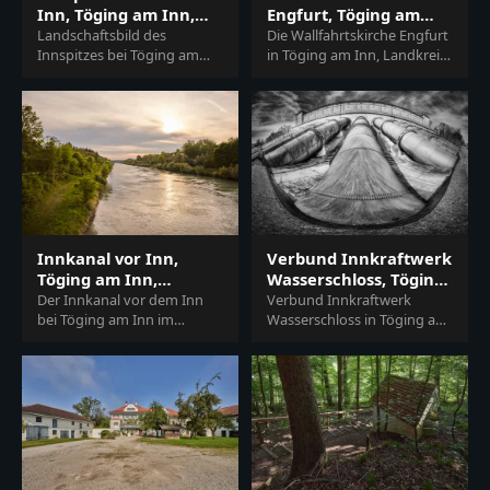
Inn, Töging am Inn,
Engfurt, Töging am
Inn-Salzach
Inn, Oberbayern
Landschaftsbild des
Die Wallfahrtskirche Engfurt
Innspitzes bei Töging am
in Töging am Inn, Landkreis
Inn, Landkreis Altötting,
Altötting, Oberbayern,
Oberbayern. Die idyllische
Region Inn-Salzach,
Szene zeigt den Zusam…
Deutschland. Ein hi…
Innkanal vor Inn,
Verbund Innkraftwerk
Töging am Inn,
Wasserschloss, Töging,
Altötting, Inn-Salzach
Inn-Salzach
Der Innkanal vor dem Inn
Verbund Innkraftwerk
bei Töging am Inn im
Wasserschloss in Töging am
Landkreis Altötting,
Inn, Landkreis Altötting,
Oberbayern. Eine malerische
Oberbayern, Deutschland.
Flusslandschaft in der R…
Ein Blick auf die re…