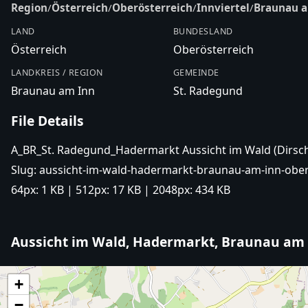
Region
/
Österreich
/
Oberösterreich
/
Innviertel
/
Braunau 
LAND
BUNDESLAND
Österreich
Oberösterreich
LANDKREIS / REGION
GEMEINDE
Braunau am Inn
St. Radegund
File Details
A_BR_St. Radegund_Hadermarkt Aussicht im Wald (Dirsch
Slug:
aussicht-im-wald-hadermarkt-braunau-am-inn-obero
64px:
1 KB
| 512px:
17 KB
| 2048px:
434 KB
Aussicht im Wald, Hadermarkt, Braunau am 
+
−