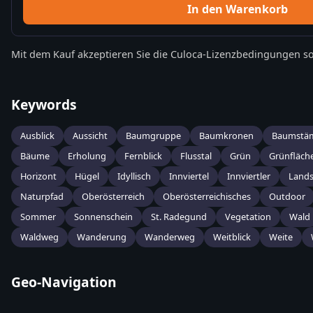
In den Warenkorb
Mit dem Kauf akzeptieren Sie die
Culoca-Lizenzbedingungen
so
Keywords
Ausblick
Aussicht
Baumgruppe
Baumkronen
Baumstä
Bäume
Erholung
Fernblick
Flusstal
Grün
Grünfläch
Horizont
Hügel
Idyllisch
Innviertel
Innviertler
Lands
Naturpfad
Oberösterreich
Oberösterreichisches
Outdoor
Sommer
Sonnenschein
St. Radegund
Vegetation
Wald
Waldweg
Wanderung
Wanderweg
Weitblick
Weite
Geo-Navigation