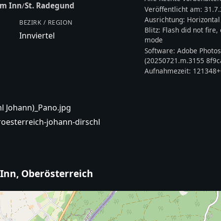
am Inn
/
St. Radegund
Veröffentlicht am:
31.7
Ausrichtung:
Horizontal
BEZIRK / REGION
Blitz:
Flash did not fire
Innviertel
mode
Software:
Adobe Photos
(20250721.m.3155 8f9ca
Aufnahmezeit:
121348+
l Johann)_Pano.jpg
esterreich-johann-dirschl
Inn, Oberösterreich