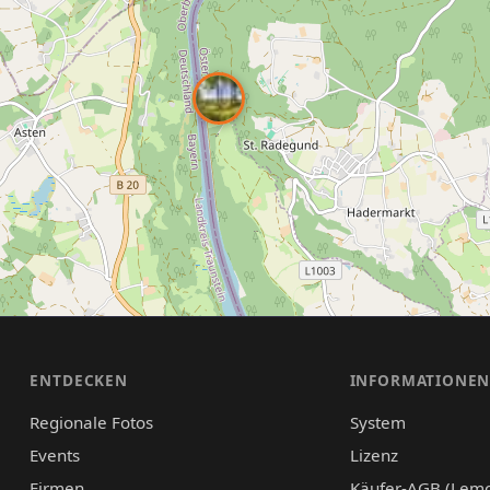
ENTDECKEN
INFORMATIONE
Regionale Fotos
System
Events
Lizenz
Firmen
Käufer-AGB (Lem