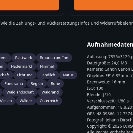
wie die
Zahlungs- und Rückerstattungsinfos
und
Widerrufsbeleh
Aufnahmedate
Auflösung:
7355
×
3129
p
mme
Blattwerk
Braunau am Inn
Dateigröße:
24,0 MB
en
Hadermarkt
Himmel
Kamera:
Canon
Canon E
chaft
Lichtung
Ländlich
Natur
Objektiv:
EF16-35mm f/2
Brennweite:
16
mm
Panorama
Region
Ruhe
ISO:
100
Waldlandschaft
Waldrand
Blende: ƒ/
10
Wiesen
Wälder
Österreich
Verschlusszeit:
1/80 s
Aufgenommen:
18.8.20
GPS:
48.09866
,
12.7574
Fotograf:
Johann Dirsch
Copyright:
© 2026 DIR
Alle Rechte vorbehalten