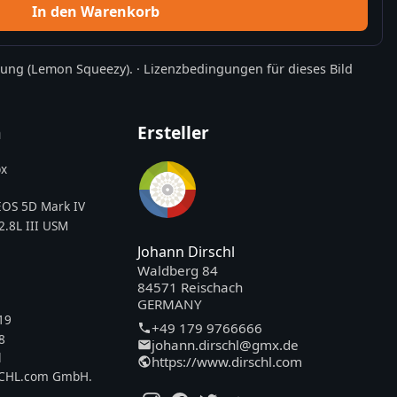
In den Warenkorb
rung
(Lemon Squeezy).
·
Lizenzbedingungen für dieses Bild
n
Ersteller
x
OS 5D Mark IV
.8L III USM
Johann Dirschl
Waldberg 84
84571 Reischach
GERMANY
19
+49 179 9766666
8
johann.dirschl@gmx.de
l
https://www.dirschl.com
SCHL.com GmbH.
.