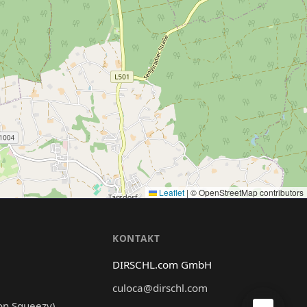
Leaflet
|
© OpenStreetMap contributors
N
KONTAKT
DIRSCHL.com GmbH
culoca@dirschl.com
on Squeezy)