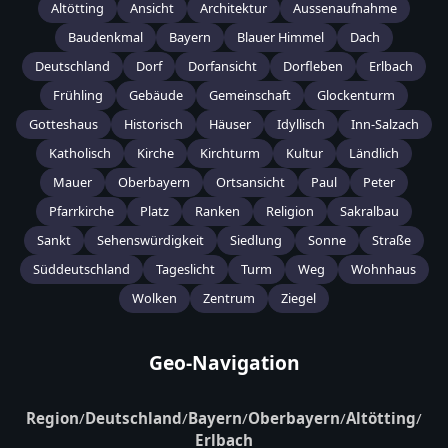
Altötting
Ansicht
Architektur
Aussenaufnahme
Baudenkmal
Bayern
Blauer Himmel
Dach
Deutschland
Dorf
Dorfansicht
Dorfleben
Erlbach
Frühling
Gebäude
Gemeinschaft
Glockenturm
Gotteshaus
Historisch
Häuser
Idyllisch
Inn-Salzach
Katholisch
Kirche
Kirchturm
Kultur
Ländlich
Mauer
Oberbayern
Ortsansicht
Paul
Peter
Pfarrkirche
Platz
Ranken
Religion
Sakralbau
Sankt
Sehenswürdigkeit
Siedlung
Sonne
Straße
Süddeutschland
Tageslicht
Turm
Weg
Wohnhaus
Wolken
Zentrum
Ziegel
Geo-Navigation
Region
/
Deutschland
/
Bayern
/
Oberbayern
/
Altötting
/
Erlbach