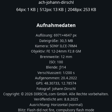
ach-johann-dirschl
64px:
1 KB
| 512px:
13 KB
| 2048px:
253 KB
Aufnahmedaten
Auflösung:
6971
×
4647
px
Dateigröße:
30,5 MB
Kamera:
SONY
ILCE-7RM4
Objektiv:
FE 12-24mm F2.8 GM
Brennweite:
12
mm
ISO:
100
Blende: ƒ/
14
Verschlusszeit:
1/200 s
Aufgenommen:
20.4.2022
GPS:
48.30733
,
12.78574
Fotograf:
Johann Dirschl
Copyright:
© 2026 DIRSCHL.com GmbH. Alle Rechte vorbehalten.
Veröffentlicht am:
8.8.2025
Ausrichtung:
Horizontal (normal)
Blitz:
Flash did not fire, compulsory flash mode