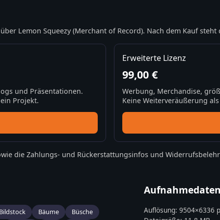
über Lemon Squeezy (Merchant of Record). Nach dem Kauf steht 
Erweiterte Lizenz
99,00 €
Blogs und Präsentationen.
Werbung, Merchandise, größ
ein Projekt.
Keine Weiterveräußerung als S
wie die
Zahlungs- und Rückerstattungsinfos
und
Widerrufsbeleh
Aufnahmedate
Auflösung:
9504
×
6336
p
Bildstock
Bäume
Büsche