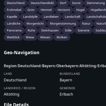
Deutschland
Deutschlandbild
Dorf
Dunst
Dämmerung
Frühnebel
Grün
Himmel
Horizont
Hügel
Hügellands
Kapelle
Landidylle
Landleben
Landschaft
Landschaftsbi
Ländliche
Morgenlicht
Morgenstimmung
Natur
Naturb
Panorama
Ruhe
Steinhausen
Stille
Szenerie
Süddeu
Weitblick
Wiese
Wiesen
Wolken
Geo-Navigation
Region
/
Deutschland
/
Bayern
/
Oberbayern
/
Altötting
/
Erlb
LAND
BUNDESLAND
Deutschland
Bayern
LANDKREIS / REGION
GEMEINDE
Altötting
Erlbach
File Details