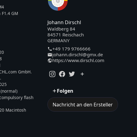
M4
 F1.4 GM
Johann Dirschl
Waldberg 84
84571 Reischach
GERMANY
+49 179 9766666
20
johann.dirschl@gmx.de
8
https://www.dirschl.com
l
SCHL.com GmbH.
.
2025
Folgen
 (normal)
, compulsory flash
Nachricht an den Ersteller
20 Macintosh