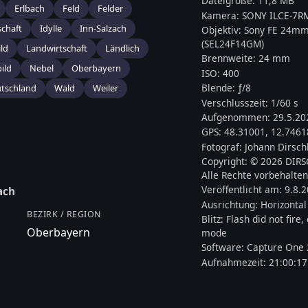
Dateigröße:
11,8 MB
Erlbach
Feld
Felder
Kamera:
SONY
ILCE-7R
chaft
Idylle
Inn-Salzach
Objektiv:
Sony FE 24mm
(SEL24F14GM)
ld
Landwirtschaft
Ländlich
Brennweite:
24
mm
ild
Nebel
Oberbayern
ISO:
400
Blende: ƒ/
8
tschland
Wald
Weiler
Verschlusszeit:
1/60 s
Aufgenommen:
29.5.20
GPS:
48.31001
,
12.7461
Fotograf:
Johann Dirsch
Copyright:
© 2026 DIR
Alle Rechte vorbehalten
Veröffentlicht am:
9.8.
ach
Ausrichtung:
Horizontal
BEZIRK / REGION
Blitz:
Flash did not fire
Oberbayern
mode
Software:
Capture One 
Aufnahmezeit:
21:00:17