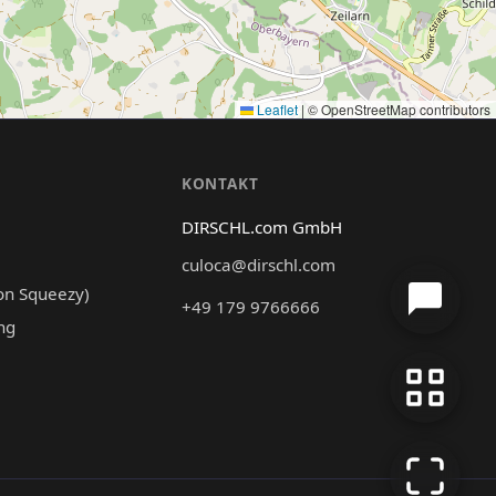
Leaflet
|
© OpenStreetMap contributors
N
KONTAKT
DIRSCHL.com GmbH
culoca@dirschl.com
on Squeezy)
+49 179 9766666
ng