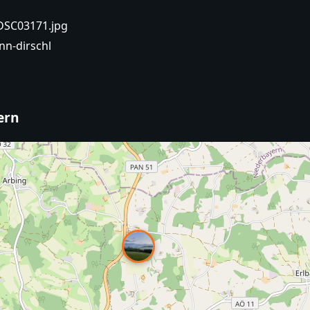
_DSC03171.jpg
nn-dirschl
ern