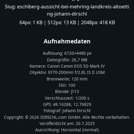
Slug:
eschlberg-aussicht-bei-mehring-landkreis-altoetti
ng-johann-dirschl
64px:
1 KB
| 512px:
13 KB
| 2048px:
418 KB
Aufnahmedaten
Auflösung:
6720
×
4480
px
Dateigröße:
26,7 MB
Kamera:
Canon
Canon EOS 5D Mark IV
Objektiv:
EF70-200mm f/2.8L IS II USM
Brennweite:
120
mm
ISO:
100
Blende: ƒ/
13
Verschlusszeit:
1/200 s
GPS:
48.16288
,
12.76829
Fotograf:
Johann Dirschl
Copyright:
© 2026 DIRSCHL.com GmbH. Alle Rechte vorbehalten.
Veröffentlicht am:
20.7.2025
Ausrichtung:
Horizontal (normal)