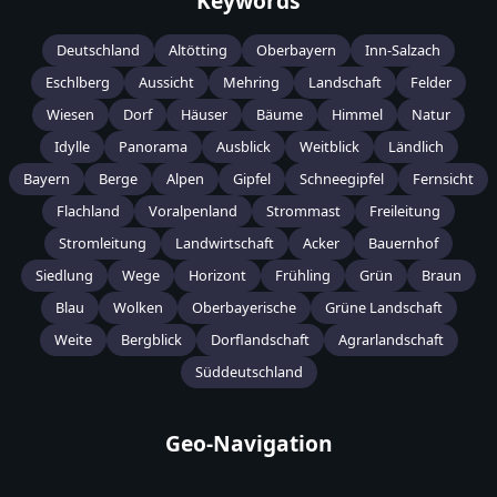
Keywords
Deutschland
Altötting
Oberbayern
Inn-Salzach
Eschlberg
Aussicht
Mehring
Landschaft
Felder
Wiesen
Dorf
Häuser
Bäume
Himmel
Natur
Idylle
Panorama
Ausblick
Weitblick
Ländlich
Bayern
Berge
Alpen
Gipfel
Schneegipfel
Fernsicht
Flachland
Voralpenland
Strommast
Freileitung
Stromleitung
Landwirtschaft
Acker
Bauernhof
Siedlung
Wege
Horizont
Frühling
Grün
Braun
Blau
Wolken
Oberbayerische
Grüne Landschaft
Weite
Bergblick
Dorflandschaft
Agrarlandschaft
Süddeutschland
Geo-Navigation