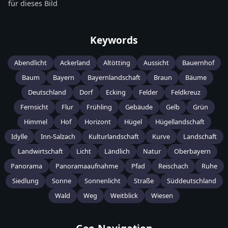
für dieses Bild
Keywords
Abendlicht
Ackerland
Altötting
Aussicht
Bauernhof
Baum
Bayern
Bayernlandschaft
Braun
Bäume
Deutschland
Dorf
Ecking
Felder
Feldkreuz
Fernsicht
Flur
Frühling
Gebäude
Gelb
Grün
Himmel
Hof
Horizont
Hügel
Hügellandschaft
Idylle
Inn-Salzach
Kulturlandschaft
Kurve
Landschaft
Landwirtschaft
Licht
Ländlich
Natur
Oberbayern
Panorama
Panoramaaufnahme
Pfad
Reischach
Ruhe
Siedlung
Sonne
Sonnenlicht
Straße
Süddeutschland
Wald
Weg
Weitblick
Wiesen