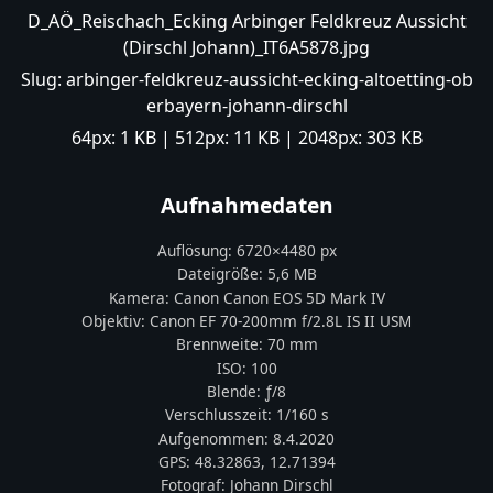
D_AÖ_Reischach_Ecking Arbinger Feldkreuz Aussicht
(Dirschl Johann)_IT6A5878.jpg
Slug:
arbinger-feldkreuz-aussicht-ecking-altoetting-ob
erbayern-johann-dirschl
64px:
1 KB
| 512px:
11 KB
| 2048px:
303 KB
Aufnahmedaten
Auflösung:
6720
×
4480
px
Dateigröße:
5,6 MB
Kamera:
Canon
Canon EOS 5D Mark IV
Objektiv:
Canon EF 70-200mm f/2.8L IS II USM
Brennweite:
70
mm
ISO:
100
Blende: ƒ/
8
Verschlusszeit:
1/160 s
Aufgenommen:
8.4.2020
GPS:
48.32863
,
12.71394
Fotograf:
Johann Dirschl