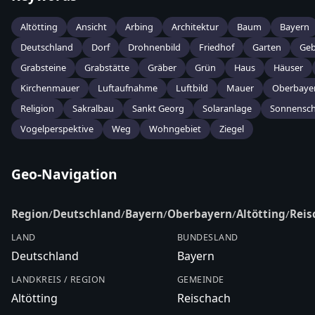
Altötting
Ansicht
Arbing
Architektur
Baum
Bayern
Deutschland
Dorf
Drohnenbild
Friedhof
Garten
Ge
Grabsteine
Grabstätte
Gräber
Grün
Haus
Häuser
Kirchenmauer
Luftaufnahme
Luftbild
Mauer
Oberbaye
Religion
Sakralbau
Sankt Georg
Solaranlage
Sonnensch
Vogelperspektive
Weg
Wohngebiet
Ziegel
Geo-Navigation
Region
/
Deutschland
/
Bayern
/
Oberbayern
/
Altötting
/
Reis
LAND
BUNDESLAND
Deutschland
Bayern
LANDKREIS / REGION
GEMEINDE
Altötting
Reischach