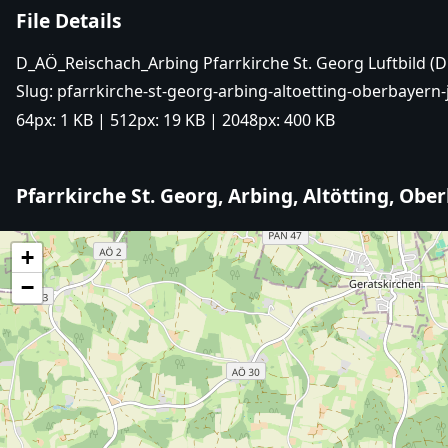
File Details
D_AÖ_Reischach_Arbing Pfarrkirche St. Georg Luftbild (D
Slug:
pfarrkirche-st-georg-arbing-altoetting-oberbayern-
64px:
1 KB
| 512px:
19 KB
| 2048px:
400 KB
Pfarrkirche St. Georg, Arbing, Altötting, Obe
+
−