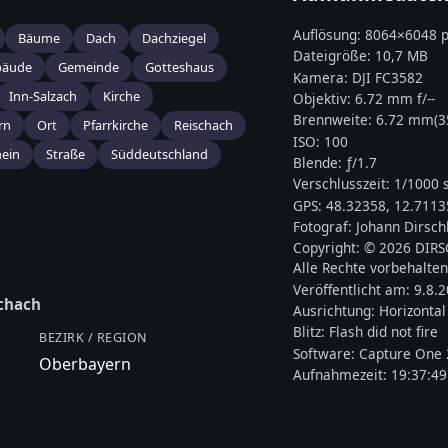
Auflösung:
8064
×
6048
p
Bäume
Dach
Dachziegel
Dateigröße:
10,7 MB
bäude
Gemeinde
Gotteshaus
Kamera:
DJI
FC3582
Inn-Salzach
Kirche
Objektiv:
6.72 mm f/--
Brennweite:
6.72
mm
(
rn
Ort
Pfarrkirche
Reischach
ISO:
100
ein
Straße
Süddeutschland
Blende: ƒ/
1.7
Verschlusszeit:
1/1000 
GPS:
48.32358
,
12.7113
Fotograf:
Johann Dirsch
Copyright:
© 2026 DIR
Alle Rechte vorbehalten
Veröffentlicht am:
9.8.
chach
Ausrichtung:
Horizontal
Blitz:
Flash did not fire
BEZIRK / REGION
Software:
Capture One 
Oberbayern
Aufnahmezeit:
19:37:49