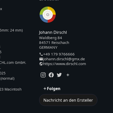
x
35mm:
24
mm)
Johann Dirschl
Waldberg 84
84571 Reischach
s
GERMANY
5
+49 179 9766666
l
johann.dirschl@gmx.de
SCHL.com GmbH.
https://www.dirschl.com
.
2025
 (normal)
Folgen
23 Macintosh
Nachricht an den Ersteller