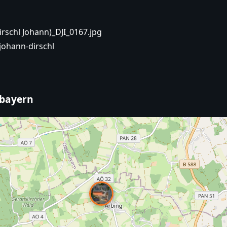
irschl Johann)_DJI_0167.jpg
johann-dirschl
rbayern