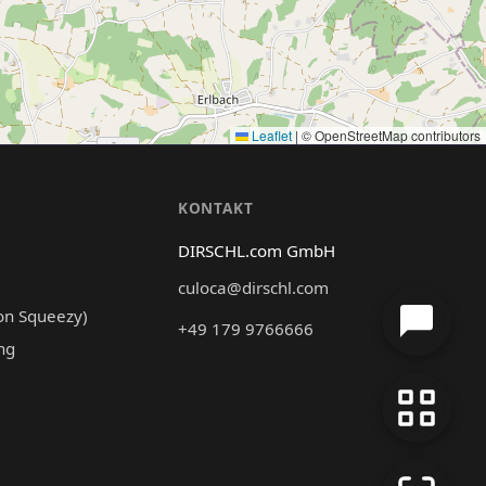
Leaflet
|
© OpenStreetMap contributors
N
KONTAKT
DIRSCHL.com GmbH
culoca@dirschl.com
on Squeezy)
+49 179 9766666
ng