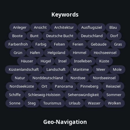
Keywords
Anleger
Ansicht
Architektur
Ausflugsziel
Blau
Boote
Bunt
Deutsche Bucht
Deutschland
Dorf
Farbenfroh
Farbig
Felsen
Ferien
Gebäude
Gras
Grün
Hafen
Helgoland
Himmel
Hochseeinsel
Häuser
Hügel
Insel
Inselleben
Küste
Küstenlandschaft
Landschaft
Maritime
Meer
Mole
Natur
Norddeutschland
Nordsee
Nordseeinsel
Nordseeküste
Ort
Panorama
Pinneberg
Reiseziel
Schiffe
Schleswig-Holstein
Sehenswürdigkeit
Sommer
Sonne
Steg
Tourismus
Urlaub
Wasser
Wolken
Geo-Navigation