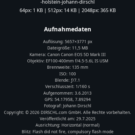
-holstein-johann-dirschl
64px:
1 KB
| 512px:
14 KB
| 2048px:
365 KB
Aufnahmedaten
Auflösung:
5657
×
3771
px
Dateigröße:
11,5 MB
Kamera:
Canon
Canon EOS 5D Mark III
Objektiv:
EF100-400mm f/4.5-5.6L IS USM
Brennweite:
135
mm
ISO:
100
Blende: ƒ/
7.1
Verschlusszeit:
1/160 s
Aufgenommen:
3.6.2013
GPS:
54.17958
,
7.89294
Fotograf:
Johann Dirschl
Copyright:
© 2026 DIRSCHL.com GmbH. Alle Rechte vorbehalten.
Veröffentlicht am:
29.7.2025
Ausrichtung:
Horizontal (normal)
Blitz:
Flash did not fire, compulsory flash mode