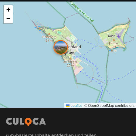
+
−
Leaflet
|
© OpenStreetMap contributors
GPS-basierte Inhalte entdecken und teilen.