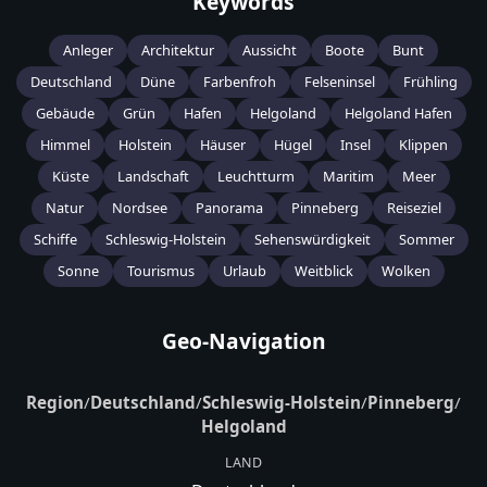
Keywords
Anleger
Architektur
Aussicht
Boote
Bunt
Deutschland
Düne
Farbenfroh
Felseninsel
Frühling
Gebäude
Grün
Hafen
Helgoland
Helgoland Hafen
Himmel
Holstein
Häuser
Hügel
Insel
Klippen
Küste
Landschaft
Leuchtturm
Maritim
Meer
Natur
Nordsee
Panorama
Pinneberg
Reiseziel
Schiffe
Schleswig-Holstein
Sehenswürdigkeit
Sommer
Sonne
Tourismus
Urlaub
Weitblick
Wolken
Geo-Navigation
Region
/
Deutschland
/
Schleswig-Holstein
/
Pinneberg
/
Helgoland
LAND