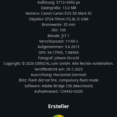
Auflösung:
5712
×
3492
px
Dateigröße:
13,0 MB
Kamera:
Canon
Canon EOS 5D Mark III
Objektiv:
EF24-70mm f/2.8L II USM
Brennweite:
35
mm
ISO:
100
Blende: ƒ/
7.1
Verschlusszeit:
1/160 s
Aufgenommen:
3.6.2013
GPS:
54.17945
,
7.88564
Fotograf:
Johann Dirschl
Copyright:
© 2026 DIRSCHL.com GmbH. Alle Rechte vorbehalten.
Veröffentlicht am:
29.7.2025
Ausrichtung:
Horizontal (normal)
Blitz:
Flash did not fire, compulsory flash mode
Software:
Adobe Bridge CS6 (Macintosh)
Aufnahmezeit:
124442+0200
Ersteller