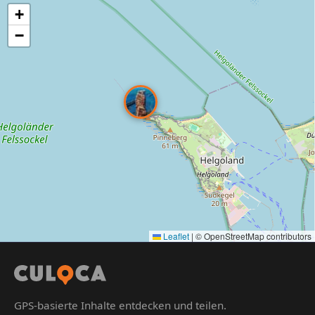
+
−
Leaflet
|
© OpenStreetMap contributors
GPS-basierte Inhalte entdecken und teilen.