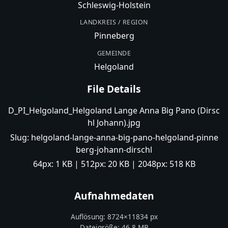
Schleswig-Holstein
LANDKREIS / REGION
Pinneberg
GEMEINDE
Helgoland
File Details
D_PI_Helgoland_Helgoland Lange Anna Big Pano (Dirsc
hl Johann).jpg
Slug:
helgoland-lange-anna-big-pano-helgoland-pinne
berg-johann-dirschl
64px:
1 KB
| 512px:
20 KB
| 2048px:
518 KB
Aufnahmedaten
Auflösung:
8724
×
11834
px
Dateigröße:
46,8 MB