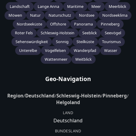
Landschaft
Lange Anna
Maritime
Meer
Meerblick
Möwen
Natur
Naturschutz
Nordsee
Nordseeklima
Nordseeküste
Offshore
Panorama
Pinneberg
Roter Fels
Schleswig-Holstein
Seeblick
Seevögel
Sehenswürdigkeit
Sonnig
Steilküste
Tourismus
Unterelbe
Vogelfelsen
Wanderpfad
Wasser
Wattenmeer
Weitblick
Geo-Navigation
Region
/
Deutschland
/
Schleswig-Holstein
/
Pinneberg
/
Helgoland
LAND
Deutschland
BUNDESLAND