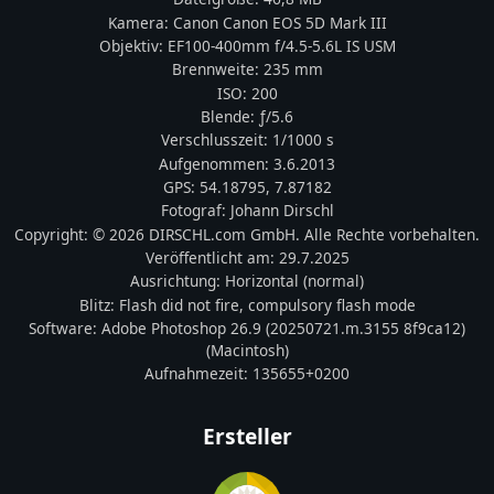
Kamera:
Canon
Canon EOS 5D Mark III
Objektiv:
EF100-400mm f/4.5-5.6L IS USM
Brennweite:
235
mm
ISO:
200
Blende: ƒ/
5.6
Verschlusszeit:
1/1000 s
Aufgenommen:
3.6.2013
GPS:
54.18795
,
7.87182
Fotograf:
Johann Dirschl
Copyright:
© 2026 DIRSCHL.com GmbH. Alle Rechte vorbehalten.
Veröffentlicht am:
29.7.2025
Ausrichtung:
Horizontal (normal)
Blitz:
Flash did not fire, compulsory flash mode
Software:
Adobe Photoshop 26.9 (20250721.m.3155 8f9ca12)
(Macintosh)
Aufnahmezeit:
135655+0200
Ersteller