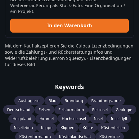
Weiterveräußerung als Stock-Foto. Eine Organisation /
ein Projekt.
In den Warenkorb
Mit dem Kauf akzeptieren Sie die
Culoca-Lizenzbedingungen
sowie die
Zahlungs- und Rückerstattungsinfos
und
Widerrufsbelehrung
(Lemon Squeezy).
·
Lizenzbedingungen
für dieses Bild
Keywords
Ausflugsziel
Blau
Brandung
Brandungszone
Deutschland
Felsen
Felsformation
Felsinsel
Geologie
Helgoland
Himmel
Hochseeinsel
Insel
Inselidyll
Inselleben
Klippe
Klippen
Küste
Küstenfelsen
Küstenformation
Küstenlandschaft
Küstenlinie