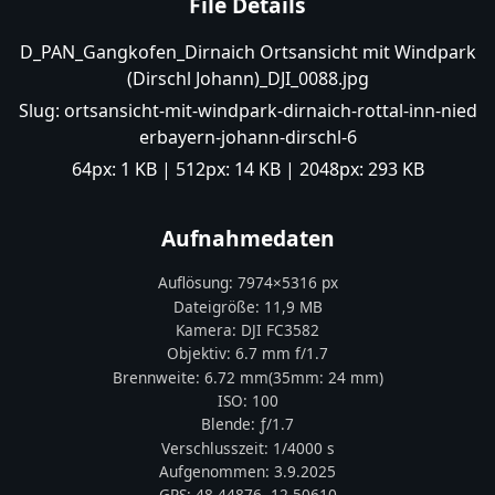
File Details
D_PAN_Gangkofen_Dirnaich Ortsansicht mit Windpark
(Dirschl Johann)_DJI_0088.jpg
Slug:
ortsansicht-mit-windpark-dirnaich-rottal-inn-nied
erbayern-johann-dirschl-6
64px:
1 KB
| 512px:
14 KB
| 2048px:
293 KB
Aufnahmedaten
Auflösung:
7974
×
5316
px
Dateigröße:
11,9 MB
Kamera:
DJI
FC3582
Objektiv:
6.7 mm f/1.7
Brennweite:
6.72
mm
(35mm:
24
mm)
ISO:
100
Blende: ƒ/
1.7
Verschlusszeit:
1/4000 s
Aufgenommen:
3.9.2025
GPS:
48.44876
,
12.50610