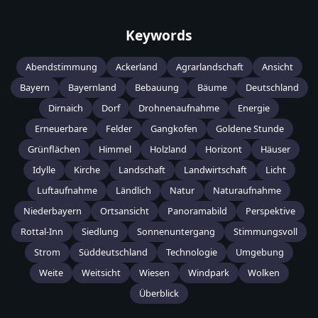
Keywords
Abendstimmung
Ackerland
Agrarlandschaft
Ansicht
Bayern
Bayernland
Bebauung
Bäume
Deutschland
Dirnaich
Dorf
Drohnenaufnahme
Energie
Erneuerbare
Felder
Gangkofen
Goldene Stunde
Grünflächen
Himmel
Holzland
Horizont
Häuser
Idylle
Kirche
Landschaft
Landwirtschaft
Licht
Luftaufnahme
Ländlich
Natur
Naturaufnahme
Niederbayern
Ortsansicht
Panoramabild
Perspektive
Rottal-Inn
Siedlung
Sonnenuntergang
Stimmungsvoll
Strom
Süddeutschland
Technologie
Umgebung
Weite
Weitsicht
Wiesen
Windpark
Wolken
Überblick