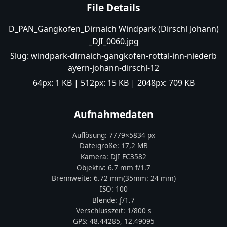
File Details
D_PAN_Gangkofen_Dirnaich Windpark (Dirschl Johann)
_DJI_0060.jpg
Slug:
windpark-dirnaich-gangkofen-rottal-inn-niederb
ayern-johann-dirschl-12
64px:
1 KB
| 512px:
15 KB
| 2048px:
709 KB
Aufnahmedaten
Auflösung:
7779
×
5834
px
Dateigröße:
17,2 MB
Kamera:
DJI
FC3582
Objektiv:
6.7 mm f/1.7
Brennweite:
6.72
mm
(35mm:
24
mm)
ISO:
100
Blende: ƒ/
1.7
Verschlusszeit:
1/800 s
GPS:
48.44285
,
12.49095