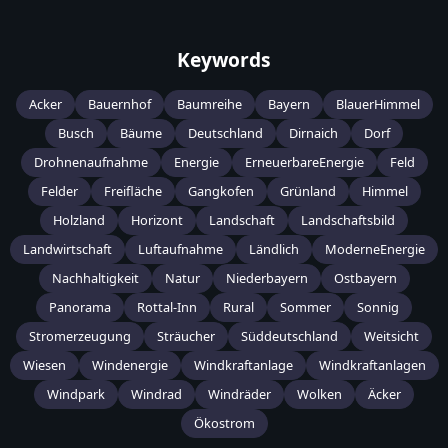
Keywords
Acker
Bauernhof
Baumreihe
Bayern
BlauerHimmel
Busch
Bäume
Deutschland
Dirnaich
Dorf
Drohnenaufnahme
Energie
ErneuerbareEnergie
Feld
Felder
Freifläche
Gangkofen
Grünland
Himmel
Holzland
Horizont
Landschaft
Landschaftsbild
Landwirtschaft
Luftaufnahme
Ländlich
ModerneEnergie
Nachhaltigkeit
Natur
Niederbayern
Ostbayern
Panorama
Rottal-Inn
Rural
Sommer
Sonnig
Stromerzeugung
Sträucher
Süddeutschland
Weitsicht
Wiesen
Windenergie
Windkraftanlage
Windkraftanlagen
Windpark
Windrad
Windräder
Wolken
Äcker
Ökostrom